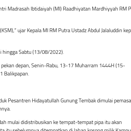
 santri Madrasah Ibtidaiyah (MI) Raadhiyatan Mardhiyyah RM 
 (KSM),” ujar Kepala MI RM Putra Ustadz Abdul Jalaluddin ke
ini hingga Sabtu (13/08/2022).
g pekan depan, Senin-Rabu, 13-17 Muharram 1444H (15-
1 Balikpapan.
Induk Pesantren Hidayatullah Gunung Tembak dimulai pemas
mnya.
ah mulai didistribusikan ke tempat-tempat pipa itu akan
ota itu sebelumnya ditempatkan di lahan kosong milik Kampu