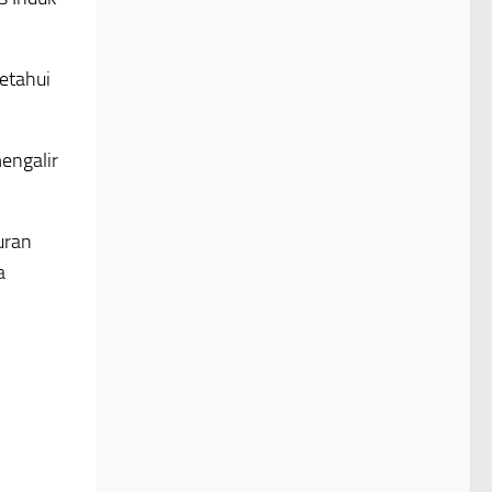
etahui
engalir
uran
a