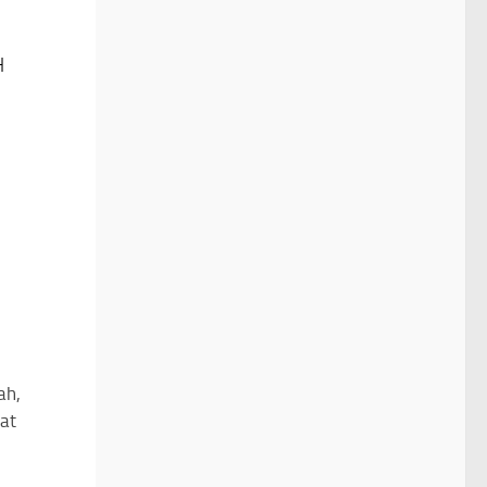
H
ah,
0
at