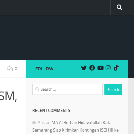
0
FOLLOW
Search
KSM,
for:
RECENT COMMENTS
Atik
on
MA Al Burhan Hidayatullah Kota
Semarang Siap Kirimkan Kontingen ISCH III ke