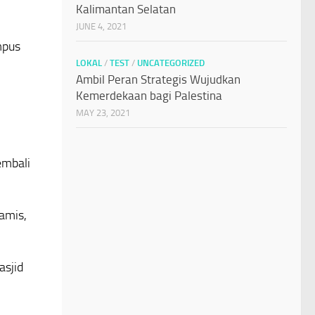
Kalimantan Selatan
JUNE 4, 2021
mpus
LOKAL
/
TEST
/
UNCATEGORIZED
Ambil Peran Strategis Wujudkan
Kemerdekaan bagi Palestina
MAY 23, 2021
embali
amis,
asjid