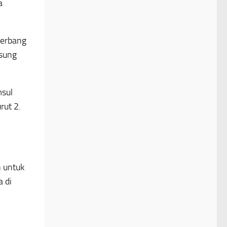
a
gerbang
gsung
msul
rut 2.
 untuk
 di