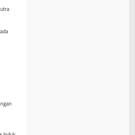
Putra
pada
angan
s Induk