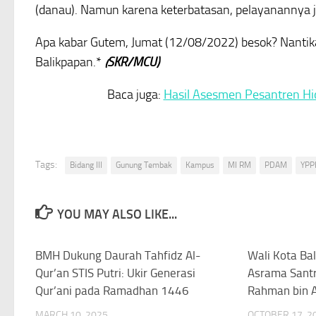
(danau). Namun karena keterbatasan, pelayanannya 
Apa kabar Gutem, Jumat (12/08/2022) besok? Nanti
Balikpapan.*
(SKR/MCU)
Baca juga:
Hasil Asesmen Pesantren Hi
Tags:
Bidang III
Gunung Tembak
Kampus
MI RM
PDAM
YPP
YOU MAY ALSO LIKE...
BMH Dukung Daurah Tahfidz Al-
0
Wali Kota Ba
Qur’an STIS Putri: Ukir Generasi
Asrama Santr
Qur’ani pada Ramadhan 1446
Rahman bin A
MARCH 10, 2025
OCTOBER 17, 2