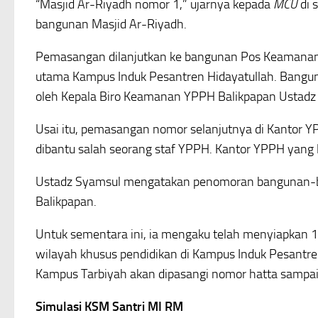
“Masjid Ar-Riyadh nomor 1,” ujarnya kepada
MCU
di 
bangunan Masjid Ar-Riyadh.
Pemasangan dilanjutkan ke bangunan Pos Keamanan yan
utama Kampus Induk Pesantren Hidayatullah. Banguna
oleh Kepala Biro Keamanan YPPH Balikpapan Ustadz
Usai itu, pemasangan nomor selanjutnya di Kantor YP
dibantu salah seorang staf YPPH. Kantor YPPH yang l
Ustadz Syamsul mengatakan penomoran bangunan-b
Balikpapan.
Untuk sementara ini, ia mengaku telah menyiapkan
wilayah khusus pendidikan di Kampus Induk Pesantr
Kampus Tarbiyah akan dipasangi nomor hatta sampai
Simulasi KSM Santri MI RM