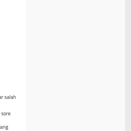
ar salah
 sore.
pang