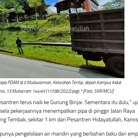
-pipa PDAM di Jl Mulawarman, Kelurahan Teritip, depan Kampus Induk
mis, 13 Muharram 1444H (11/08/2022) pagi.* [Foto: SKR/MCU]
esantren terus naik ke Gunung Binjai. Sementara itu dulu,” uj
-sela pekerjaannya menempatkan pipa di pinggir Jalan Raya
 Tembak, sekitar 1 km dari Pesantren Hidayatullah, Kamis
unya pengelolaan air mandiri yang berbahan baku dari em