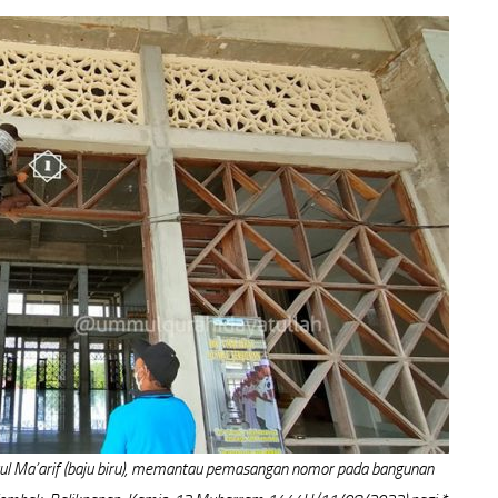
l Ma’arif (baju biru), memantau pemasangan nomor pada bangunan