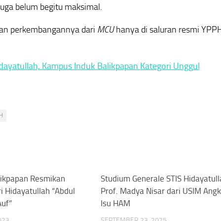
juga belum begitu maksimal.
kan perkembangannya dari
MCU
hanya di saluran resmi YPP
dayatullah, Kampus Induk Balikpapan Kategori Unggul
H
likpapan Resmikan
0
Studium Generale STIS Hidayatull
i Hidayatullah “Abdul
Prof. Madya Nisar dari USIM Angk
uf”
Isu HAM
023
SEPTEMBER 23, 2025