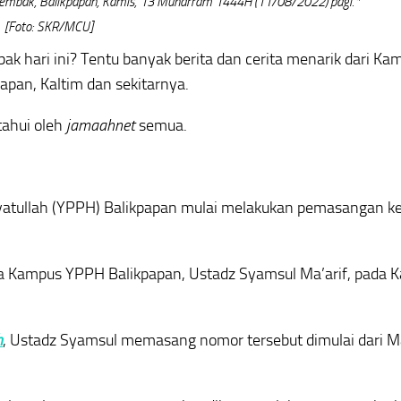
 Tembak, Balikpapan, Kamis, 13 Muharram 1444H (11/08/2022) pagi.*
[Foto: SKR/MCU]
k hari ini? Tentu banyak berita dan cerita menarik dari Ka
apan, Kaltim dan sekitarnya.
tahui oleh
jamaahnet
semua.
ayatullah (YPPH) Balikpapan mulai melakukan pemasangan k
la Kampus YPPH Balikpapan, Ustadz Syamsul Ma’arif, pada K
h
, Ustadz Syamsul memasang nomor tersebut dimulai dari M