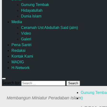
Gunung Tembak
Hidayatullah
Dunia Islam
Media
Ceramah Ust Abdullah Said (alm)
Video
Galeri
Pena Santri
Redaksi
Kontak Kami
MADIG
H-Network
Search for:
Gunung Temba
Membangun Miniatur Peradaban Islam
0