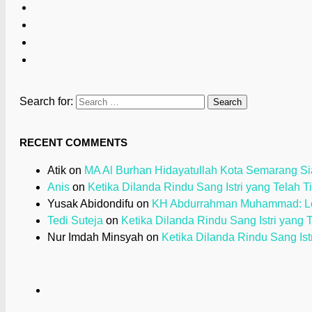
Search for:
RECENT COMMENTS
Atik
on
MA Al Burhan Hidayatullah Kota Semarang Sia
Anis
on
Ketika Dilanda Rindu Sang Istri yang Telah T
Yusak Abidondifu
on
KH Abdurrahman Muhammad: Loy
Tedi Suteja
on
Ketika Dilanda Rindu Sang Istri yang 
Nur Imdah Minsyah
on
Ketika Dilanda Rindu Sang Ist