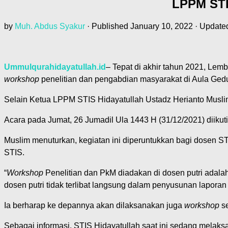
LPPM STI
by
Muh. Abdus Syakur
· Published
January 10, 2022
· Updat
Ummulqurahidayatullah.id
– Tepat di akhir tahun 2021, Le
workshop
penelitian dan pengabdian masyarakat di Aula Ged
Selain Ketua LPPM STIS Hidayatullah Ustadz Herianto Muslim
Acara pada Jumat, 26 Jumadil Ula 1443 H (31/12/2021) diikuti
Muslim menuturkan, kegiatan ini diperuntukkan bagi dosen STI
STIS.
“
Workshop
Penelitian dan PkM diadakan di dosen putri adala
dosen putri tidak terlibat langsung dalam penyusunan laporan
Ia berharap ke depannya akan dilaksanakan juga
workshop
se
Sebagai informasi, STIS Hidayatullah saat ini sedang melak