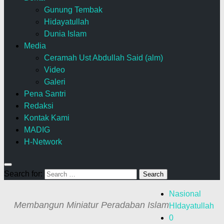
Gunung Tembak
Hidayatullah
Dunia Islam
Media
Ceramah Ust Abdullah Said (alm)
Video
Galeri
Pena Santri
Redaksi
Kontak Kami
MADIG
H-Network
Search for:
Nasional
Membangun Miniatur Peradaban Islam
HIdayatullah
0