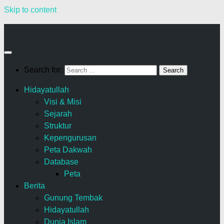
Skip to content
Search for:
Hidayatullah
Visi & Misi
Sejarah
Struktur
Kepengurusan
Peta Dakwah
Database
Peta
Berita
Gunung Tembak
Hidayatullah
Dunia Islam