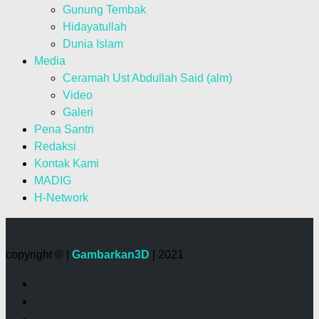
Gunung Tembak
Hidayatullah
Dunia Islam
Media
Ceramah Ust Abdullah Said (alm)
Video
Galeri
Pena Santri
Redaksi
Kontak Kami
MADIG
H-Network
copyright © |
Gambarkan3D
| 2021