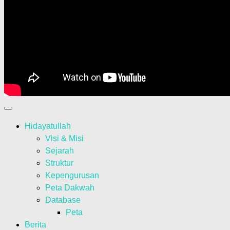
Hidayatullah
Visi & Misi
Sejarah
Struktur
Kepengurusan
Peta Dakwah
Database
Peta
Berita