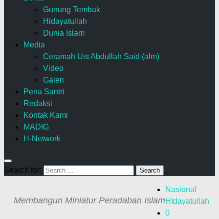
Gunung Tembak
Hidayatullah
Dunia Islam
Media
Ceramah Ust Abdullah Said (alm)
Video
Galeri
Pena Santri
Redaksi
Kontak Kami
MADIG
H-Network
Search for:
Nasional
Membangun Miniatur Peradaban Islam
HIdayatullah
0