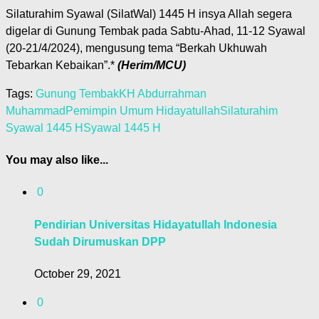
Silaturahim Syawal (SilatWal) 1445 H insya Allah segera
digelar di Gunung Tembak pada Sabtu-Ahad, 11-12 Syawal
(20-21/4/2024), mengusung tema “Berkah Ukhuwah
Tebarkan Kebaikan”.*
(Herim/MCU)
Tags:
Gunung Tembak
KH Abdurrahman
Muhammad
Pemimpin Umum Hidayatullah
Silaturahim
Syawal 1445 H
Syawal 1445 H
You may also like...
0
Pendirian Universitas Hidayatullah Indonesia
Sudah Dirumuskan DPP
October 29, 2021
0