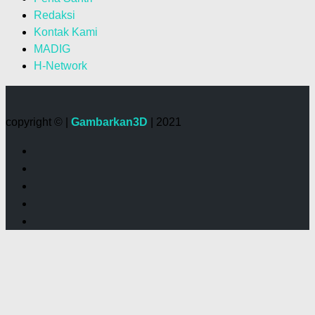
Redaksi
Kontak Kami
MADIG
H-Network
copyright © |
Gambarkan3D
| 2021