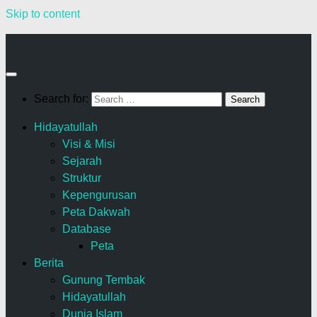
Skip to content
Search for:
Hidayatullah
Visi & Misi
Sejarah
Struktur
Kepengurusan
Peta Dakwah
Database
Peta
Berita
Gunung Tembak
Hidayatullah
Dunia Islam