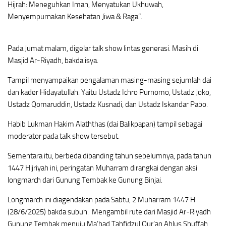
Hijrah: Meneguhkan Iman, Menyatukan Ukhuwah,
Menyempurnakan Kesehatan Jiwa & Raga”.
Pada Jumat malam, digelar talk show lintas generasi. Masih di
Masjid Ar-Riyadh, bakda isya.
Tampil menyampaikan pengalaman masing-masing sejumlah dai
dan kader Hidayatullah. Yaitu Ustadz Ichro Purnomo, Ustadz Joko,
Ustadz Qomaruddin, Ustadz Kusnadi, dan Ustadz Iskandar Pabo.
Habib Lukman Hakim Alaththas (dai Balikpapan) tampil sebagai
moderator pada talk show tersebut.
Sementara itu, berbeda dibanding tahun sebelumnya, pada tahun
1447 Hijriyah ini, peringatan Muharram dirangkai dengan aksi
longmarch dari Gunung Tembak ke Gunung Binjai.
Longmarch ini diagendakan pada Sabtu, 2 Muharram 1447 H
(28/6/2025) bakda subuh. Mengambil rute dari Masjid Ar-Riyadh
Gunung Tembak menuju Ma’had Tahfidzul Qur’an Ahlus Shuffah