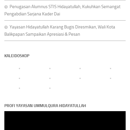
Penugasan Alumnus STIS Hidayatullah, Kukuhkan Semangat
Pengabdian Sarjana Kader Dai
Yayasan Hidayatullah Karang Bugis Diresmikan, Wali Kota
Balikpapan Sampaikan Apresiasi & Pesan
KALEIDOSKOP
PROFI YAYASAN UMMULQURA HIDAYATULLAH