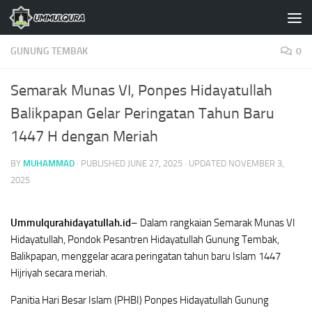
Skip to content
GUNUNG TEMBAK
0
Semarak Munas VI, Ponpes Hidayatullah
Balikpapan Gelar Peringatan Tahun Baru
1447 H dengan Meriah
BY
MUHAMMAD
· PUBLISHED
JUNE 27, 2025
· UPDATED
NOVEMBER 3,
2025
Ummulqurahidayatullah.id
– Dalam rangkaian Semarak Munas VI
Hidayatullah, Pondok Pesantren Hidayatullah Gunung Tembak,
Balikpapan, menggelar acara peringatan tahun baru Islam 1447
Hijriyah secara meriah.
Panitia Hari Besar Islam (PHBI) Ponpes Hidayatullah Gunung