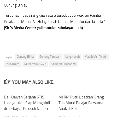
Gunung Binjai.
Turut hadir pada rangkaian acara tersebut perwakilan Panitia
Pelaksana Munas VI Hidayatullah Ustadz Maghfur dari Jakarta.*
(SKR/Media Center @Ummulqurahidayatullah)
Tags:
Gunung Binjai
Gunung Tembak
Longmarch
Masjid Ar-Riyadh
Muharram
Muharram 1447
Semarak Munas VI
YOU MAY ALSO LIKE...
Dai-Daiyah Sarjana STIS
0
MI RM Putri Libatkan Orang
0
Hidayatullah Siap Mengabdi
Tua Murid Belajar Bersama
di berbagai Pelosok Negeri
Anak di Kelas