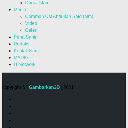
Dunia Islam
Media
Ceramah Ust Abdullah Said (alm)
Video
Galeri
Pena Santri
Redaksi
Kontak Kami
MADIG
H-Network
copyright © |
Gambarkan3D
| 2021