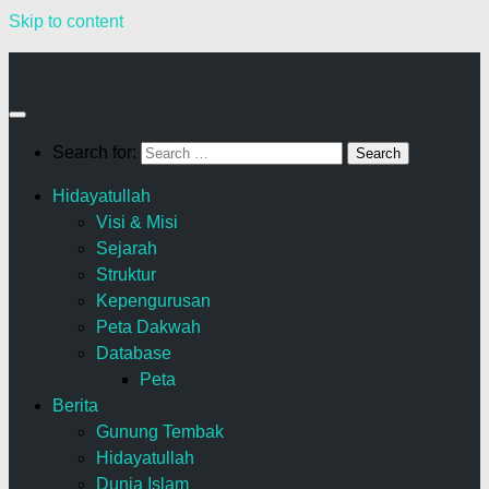
Skip to content
Search for:
Hidayatullah
Visi & Misi
Sejarah
Struktur
Kepengurusan
Peta Dakwah
Database
Peta
Berita
Gunung Tembak
Hidayatullah
Dunia Islam