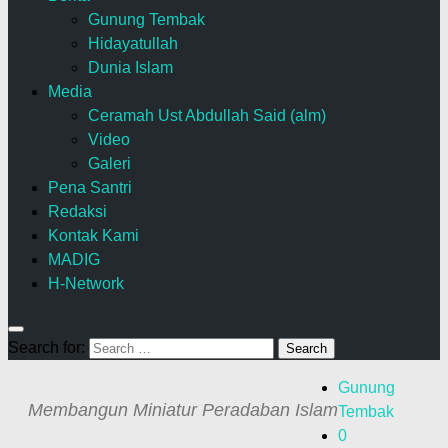
Gunung Tembak
Hidayatullah
Dunia Islam
Media
Ceramah Ust Abdullah Said (alm)
Video
Galeri
Pena Santri
Redaksi
Kontak Kami
MADIG
H-Network
Search for:
Gunung
Membangun Miniatur Peradaban Islam
Tembak
0