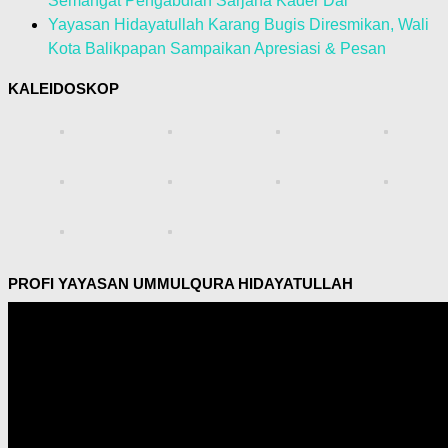
Semangat Pengabdian Sarjana Kader Dai
Yayasan Hidayatullah Karang Bugis Diresmikan, Wali
Kota Balikpapan Sampaikan Apresiasi & Pesan
KALEIDOSKOP
PROFI YAYASAN UMMULQURA HIDAYATULLAH