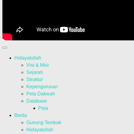
Hidayatullah
Visi & Misi
Sejarah
Struktur
Kepengurusan
Peta Dakwah
Database
Peta
Berita
Gunung Tembak
Hidayatullah