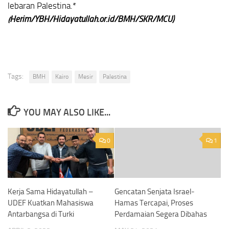
lebaran Palestina.*
(Herim/YBH/Hidayatullah.or.id/BMH/SKR/MCU)
Tags:
BMH
Kairo
Mesir
Palestina
YOU MAY ALSO LIKE...
0
1
Kerja Sama Hidayatullah –
Gencatan Senjata Israel-
UDEF Kuatkan Mahasiswa
Hamas Tercapai, Proses
Antarbangsa di Turki
Perdamaian Segera Dibahas