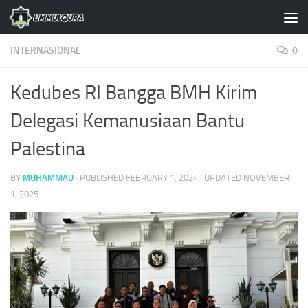
Skip to content
INTERNASIONAL
0
Kedubes RI Bangga BMH Kirim
Delegasi Kemanusiaan Bantu
Palestina
BY
MUHAMMAD
· PUBLISHED
FEBRUARY 1, 2024
· UPDATED
NOVEMBER
1, 2025