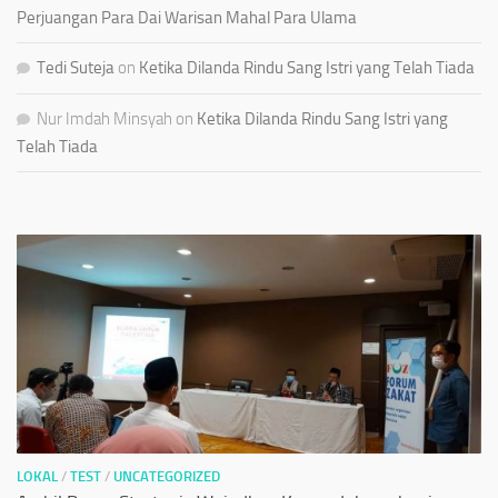
Perjuangan Para Dai Warisan Mahal Para Ulama
Tedi Suteja
on
Ketika Dilanda Rindu Sang Istri yang Telah Tiada
Nur Imdah Minsyah
on
Ketika Dilanda Rindu Sang Istri yang
Telah Tiada
LOKAL
/
TEST
/
UNCATEGORIZED