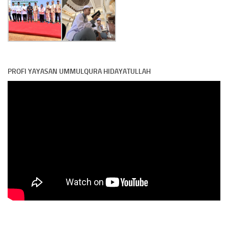
PROFI YAYASAN UMMULQURA HIDAYATULLAH