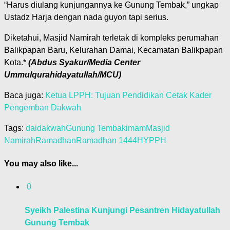
“Harus diulang kunjungannya ke Gunung Tembak,” ungkap
Ustadz Harja dengan nada guyon tapi serius.
Diketahui, Masjid Namirah terletak di kompleks perumahan
Balikpapan Baru, Kelurahan Damai, Kecamatan Balikpapan
Kota.*
(Abdus Syakur/Media Center
Ummulqurahidayatullah/MCU)
Baca juga:
Ketua LPPH: Tujuan Pendidikan Cetak Kader
Pengemban Dakwah
Tags:
dai
dakwah
Gunung Tembak
imam
Masjid
Namirah
Ramadhan
Ramadhan 1444H
YPPH
You may also like...
0
Syeikh Palestina Kunjungi Pesantren Hidayatullah
Gunung Tembak