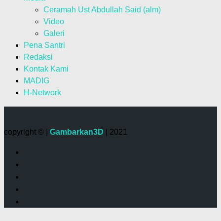
Ceramah Ust Abdullah Said (alm)
Video
Galeri
Pena Santri
Redaksi
Kontak Kami
MADIG
H-Network
copyright © |
Gambarkan3D
| 2021