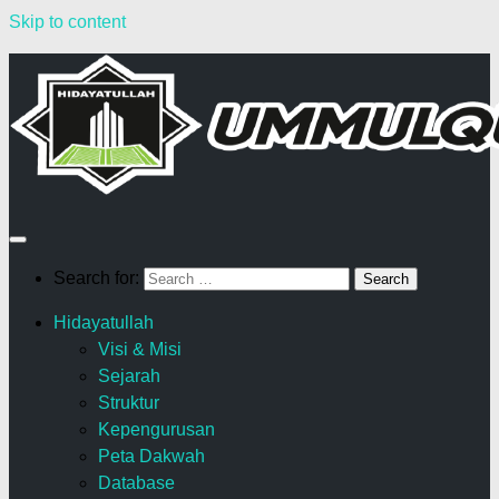
Skip to content
Search for:
Hidayatullah
Visi & Misi
Sejarah
Struktur
Kepengurusan
Peta Dakwah
Database