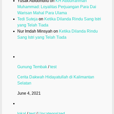
Yusak Abidondifu
on
KH Abdurrahman
Muhammad: Loyalitas Perjuangan Para Dai
Warisan Mahal Para Ulama
Tedi Suteja
on
Ketika Dilanda Rindu Sang Istri
yang Telah Tiada
Nur Imdah Minsyah
on
Ketika Dilanda Rindu
Sang Istri yang Telah Tiada
Gunung Tembak
/
test
Cerita Dakwah Hidayatullah di Kalimantan
Selatan
June 4, 2021
lokal
/
test
/
Uncategorized