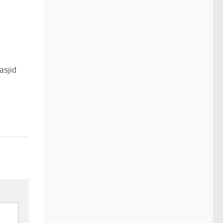
asjid
0