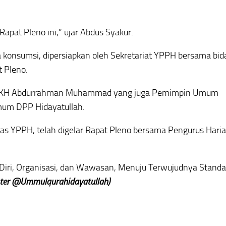
Rapat Pleno ini,” ujar Abdus Syakur.
 konsumsi, dipersiapkan oleh Sekretariat YPPH bersama bi
t Pleno.
oleh KH Abdurrahman Muhammad yang juga Pemimpin Umum
Umum DPP Hidayatullah.
s YPPH, telah digelar Rapat Pleno bersama Pengurus Hari
Diri, Organisasi, dan Wawasan, Menuju Terwujudnya Standar
ter @Ummulqurahidayatullah)