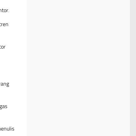
tor.
tren
tor
yang
ugas
menulis