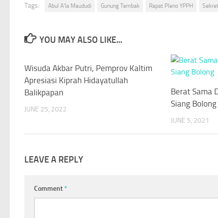
Tags:
Abul A'la Maududi
Gunung Tembak
Rapat Pleno YPPH
Sekret
YOU MAY ALSO LIKE...
Wisuda Akbar Putri, Pemprov Kaltim
0
Apresiasi Kiprah Hidayatullah
Berat Sama D
Balikpapan
Siang Bolong
JUNE 25, 2022
JUNE 5, 2021
LEAVE A REPLY
Comment
*