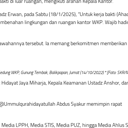
 bakti di luar ruangan, mengikuti arahan Kepala Kantor.
dz Erwan, pada Sabtu (18/1/2025), “Untuk kerja bakti (Aha
 pembenahan lingkungan dan ruangan kantor WKP. Wajib hadi
 bawahannya tersebut. Ia memang berkomitmen memberikan
p Gedung WKP, Gunung Tembak, Balikpapan, Jumat (14/10/2022).* [Foto: SKR/
 Hidayat Jaya Miharja, Kepala Keamanan Ustadz Anshor, da
 @Ummulqurahidayatullah Abdus Syakur memimpin rapat
i Media LPPH, Media STIS, Media PUZ, hingga Media Ahlus S