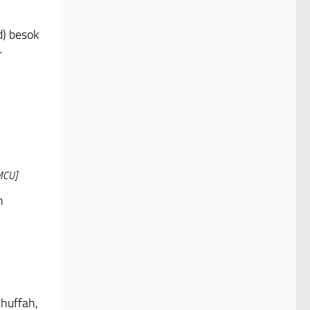
d) besok
r
MCU]
n
huffah,