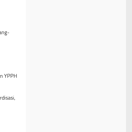
dang-
an YPPH
disasi,