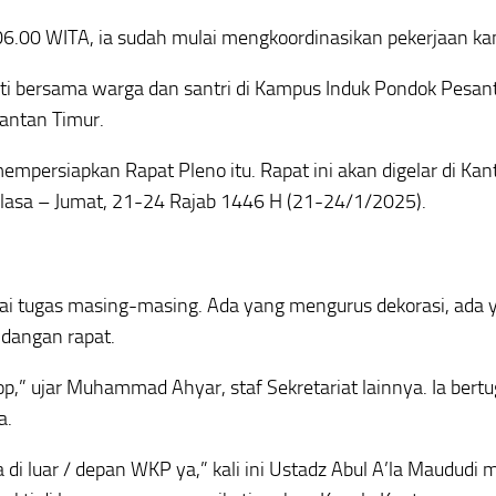
06.00 WITA, ia sudah mulai mengkoordinasikan pekerjaan kan
kti bersama warga dan santri di Kampus Induk Pondok Pesan
antan Timur.
empersiapkan Rapat Pleno itu. Rapat ini akan digelar di Kan
asa – Jumat, 21-24 Rajab 1446 H (21-24/1/2025).
agai tugas masing-masing. Ada yang mengurus dekorasi, ada 
dangan rapat.
,” ujar Muhammad Ahyar, staf Sekretariat lainnya. Ia bert
a.
 di luar / depan WKP ya,” kali ini Ustadz Abul A’la Maududi 