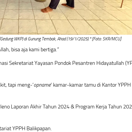
 (Gedung WKP) di Gunung Tembak, Ahad (19/1/2025).* [Foto: SKR/MCU]
lah, bisa aja kami bertiga.”
nasi Sekretariat Yayasan Pondok Pesantren Hidayatullah (Y
kit, tapi meng-‘
opname
‘ kamar-kamar tamu di Kantor YPPH
 Pleno Laporan Akhir Tahun 2024 & Program Kerja Tahun 20
tariat YPPH Balikpapan.