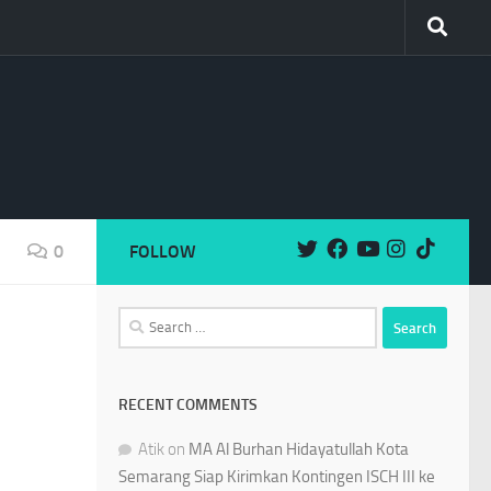
0
FOLLOW
Search
for:
RECENT COMMENTS
Atik
on
MA Al Burhan Hidayatullah Kota
Semarang Siap Kirimkan Kontingen ISCH III ke