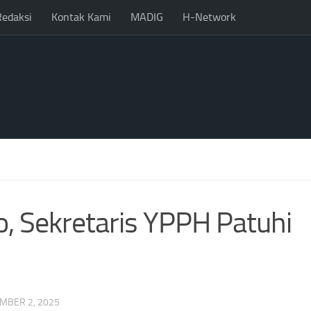
Redaksi
Kontak Kami
MADIG
H-Network
o, Sekretaris YPPH Patuhi
MBER 2, 2025