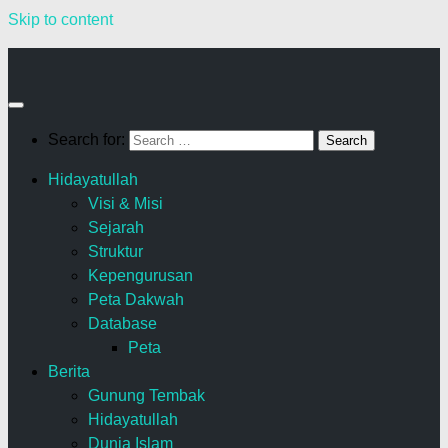
Skip to content
Search for:
Hidayatullah
Visi & Misi
Sejarah
Struktur
Kepengurusan
Peta Dakwah
Database
Peta
Berita
Gunung Tembak
Hidayatullah
Dunia Islam