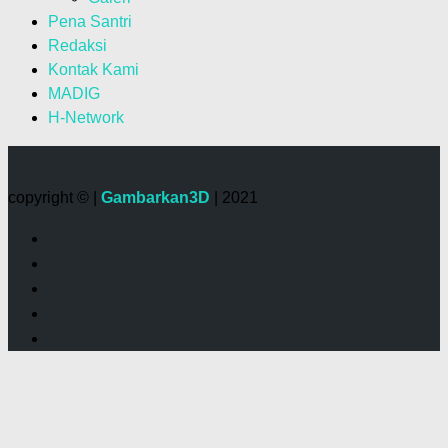
Pena Santri
Redaksi
Kontak Kami
MADIG
H-Network
copyright © |
Gambarkan3D
| 2021