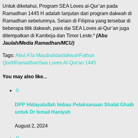
Untuk diketahui, Program SEA Loves al-Qur’an pada
Ramadhan 1445 H adalah lanjutan dari program dakwah di
Ramadhan sebelumnya. Selain di Filipina yang tersebar di
beberapa titik dakwah, para dai SEA Loves al-Qur’an juga
ditempatkan di Kamboja dan Timor Leste.*
(Abu
Jaulah/Media Ramadhan/MCU)
Tags:
Abul A'la Maududi
dai
dakwah
Fathun
Qorib
Ramadhan
Sea Loves Al-Qur'an 1445
You may also like...
0
DPP Hidayatullah Imbau Pelaksanaan Shalat Ghaib
untuk Dr Ismail Haniyah
August 2, 2024