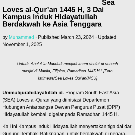
Sea
Loves al-Qur’an 1445 H, 3 Dai
Kampus Induk Hidayatullah
Berdakwah ke Asia Tenggara
by
Muhammad
· Published
March 23, 2024
· Updated
November 1, 2025
Ustadz Abul A’la Maududi menjadi imam shalat di sebuah
masjid di Manila, Filipina, Ramadhan 1445 H.* [Foto:
Istimewa/Sea Loves Qur’an/MCU]
Ummulqurahidayatullah.id-
Program South East Asia
(SEA) Loves al-Quran yang diinisiasi Departemen
Hubungan Antarbangsa Dewan Pengurus Pusat (DPP)
Hidayatullah kembali digelar pada Ramadhan 1445 H.
Kali ini Kampus Induk Hidayatullah menyertakan tiga dai dari
Gunung Tembak, Balikpapan, untuk berdakwah di negara-