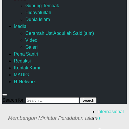
Gunung Tembak
Hidayatullah
Dunia Islam
Media
Ceramah Ust Abdullah Said (alm)
Video
Galeri
Pena Santri
Redaksi
Kontak Kami
MADIG
H-Network
Search for:
Internasional
Membangun Miniatur Peradaban Islam
0