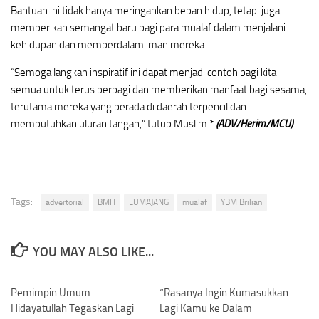
Bantuan ini tidak hanya meringankan beban hidup, tetapi juga
memberikan semangat baru bagi para mualaf dalam menjalani
kehidupan dan memperdalam iman mereka.
“Semoga langkah inspiratif ini dapat menjadi contoh bagi kita
semua untuk terus berbagi dan memberikan manfaat bagi sesama,
terutama mereka yang berada di daerah terpencil dan
membutuhkan uluran tangan,” tutup Muslim.*
(ADV/Herim/MCU)
Tags:
advertorial
BMH
LUMAJANG
mualaf
YBM Brilian
YOU MAY ALSO LIKE...
Pemimpin Umum
0
“Rasanya Ingin Kumasukkan
0
Hidayatullah Tegaskan Lagi
Lagi Kamu ke Dalam