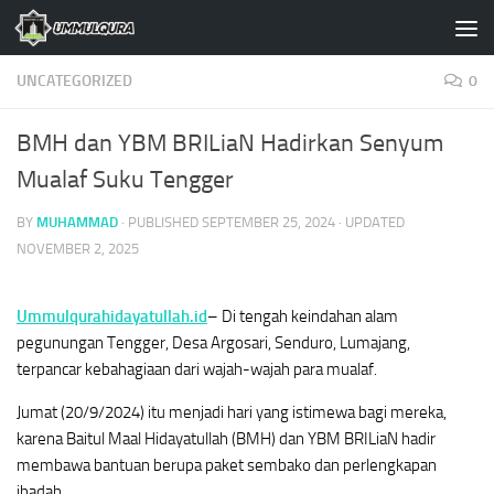
Skip to content
UNCATEGORIZED
0
BMH dan YBM BRILiaN Hadirkan Senyum
Mualaf Suku Tengger
BY
MUHAMMAD
· PUBLISHED
SEPTEMBER 25, 2024
· UPDATED
NOVEMBER 2, 2025
Ummulqurahidayatullah.id
– Di tengah keindahan alam
pegunungan Tengger, Desa Argosari, Senduro, Lumajang,
terpancar kebahagiaan dari wajah-wajah para mualaf.
Jumat (20/9/2024) itu menjadi hari yang istimewa bagi mereka,
karena Baitul Maal Hidayatullah (BMH) dan YBM BRILiaN hadir
membawa bantuan berupa paket sembako dan perlengkapan
ibadah.