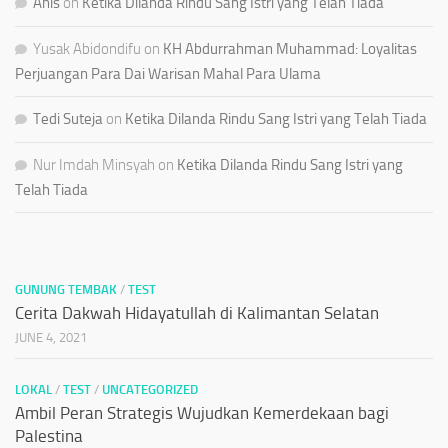
Anis
on
Ketika Dilanda Rindu Sang Istri yang Telah Tiada
Yusak Abidondifu
on
KH Abdurrahman Muhammad: Loyalitas
Perjuangan Para Dai Warisan Mahal Para Ulama
Tedi Suteja
on
Ketika Dilanda Rindu Sang Istri yang Telah Tiada
Nur Imdah Minsyah
on
Ketika Dilanda Rindu Sang Istri yang
Telah Tiada
GUNUNG TEMBAK
/
TEST
Cerita Dakwah Hidayatullah di Kalimantan Selatan
JUNE 4, 2021
LOKAL
/
TEST
/
UNCATEGORIZED
Ambil Peran Strategis Wujudkan Kemerdekaan bagi
Palestina