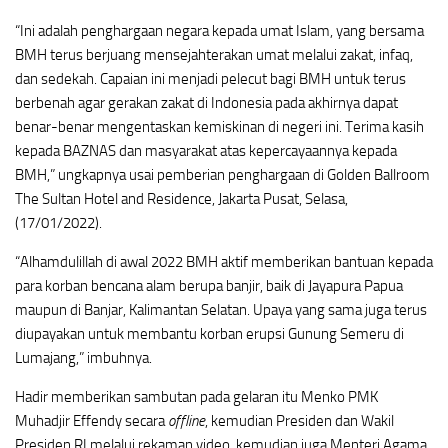
“Ini adalah penghargaan negara kepada umat Islam, yang bersama
BMH terus berjuang mensejahterakan umat melalui zakat, infaq,
dan sedekah. Capaian ini menjadi pelecut bagi BMH untuk terus
berbenah agar gerakan zakat di Indonesia pada akhirnya dapat
benar-benar mengentaskan kemiskinan di negeri ini. Terima kasih
kepada BAZNAS dan masyarakat atas kepercayaannya kepada
BMH,” ungkapnya usai pemberian penghargaan di Golden Ballroom
The Sultan Hotel and Residence, Jakarta Pusat, Selasa,
(17/01/2022).
“Alhamdulillah di awal 2022 BMH aktif memberikan bantuan kepada
para korban bencana alam berupa banjir, baik di Jayapura Papua
maupun di Banjar, Kalimantan Selatan. Upaya yang sama juga terus
diupayakan untuk membantu korban erupsi Gunung Semeru di
Lumajang,” imbuhnya.
Hadir memberikan sambutan pada gelaran itu Menko PMK
Muhadjir Effendy secara
offline
, kemudian Presiden dan Wakil
Presiden RI melalui rekaman video, kemudian juga Menteri Agama.