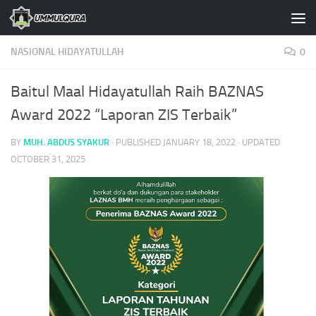
Skip to content
NASIONAL HIDAYATULLAH
0
Baitul Maal Hidayatullah Raih BAZNAS
Award 2022 “Laporan ZIS Terbaik”
BY
MUH. ABDUS SYAKUR
· PUBLISHED
JANUARY 18, 2022
· UPDATED
OCTOBER 31, 2025