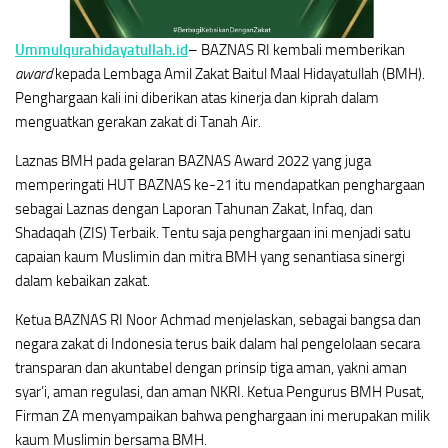
Ummulqurahidayatullah.id
– BAZNAS RI kembali memberikan
award
kepada Lembaga Amil Zakat Baitul Maal Hidayatullah (BMH).
Penghargaan kali ini diberikan atas kinerja dan kiprah dalam
menguatkan gerakan zakat di Tanah Air.
Laznas BMH pada gelaran BAZNAS Award 2022 yang juga
memperingati HUT BAZNAS ke-21 itu mendapatkan penghargaan
sebagai Laznas dengan Laporan Tahunan Zakat, Infaq, dan
Shadaqah (ZIS) Terbaik. Tentu saja penghargaan ini menjadi satu
capaian kaum Muslimin dan mitra BMH yang senantiasa sinergi
dalam kebaikan zakat.
Ketua BAZNAS RI Noor Achmad menjelaskan, sebagai bangsa dan
negara zakat di Indonesia terus baik dalam hal pengelolaan secara
transparan dan akuntabel dengan prinsip tiga aman, yakni aman
syar’i, aman regulasi, dan aman NKRI. Ketua Pengurus BMH Pusat,
Firman ZA menyampaikan bahwa penghargaan ini merupakan milik
kaum Muslimin bersama BMH.