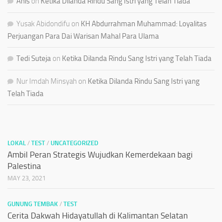
Anis
on
Ketika Dilanda Rindu Sang Istri yang Telah Tiada
Yusak Abidondifu
on
KH Abdurrahman Muhammad: Loyalitas
Perjuangan Para Dai Warisan Mahal Para Ulama
Tedi Suteja
on
Ketika Dilanda Rindu Sang Istri yang Telah Tiada
Nur Imdah Minsyah
on
Ketika Dilanda Rindu Sang Istri yang
Telah Tiada
LOKAL
/
TEST
/
UNCATEGORIZED
Ambil Peran Strategis Wujudkan Kemerdekaan bagi
Palestina
MAY 23, 2021
GUNUNG TEMBAK
/
TEST
Cerita Dakwah Hidayatullah di Kalimantan Selatan