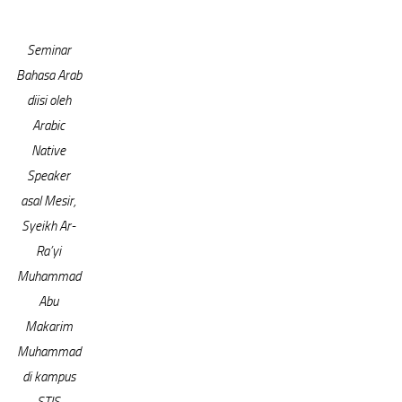
Seminar
Bahasa Arab
diisi oleh
Arabic
Native
Speaker
asal Mesir,
Syeikh Ar-
Ra’yi
Muhammad
Abu
Makarim
Muhammad
di kampus