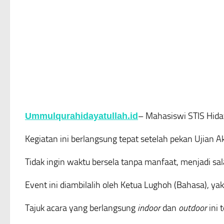
– Mahasiswi STIS Hiday
Ummulqurahidayatullah.id
Kegiatan ini berlangsung tepat setelah pekan Ujian Ak
Tidak ingin waktu bersela tanpa manfaat, menjadi sala
Event ini diambilalih oleh Ketua Lughoh (Bahasa), yakn
Tajuk acara yang berlangsung
indoor
dan
outdoor
ini 