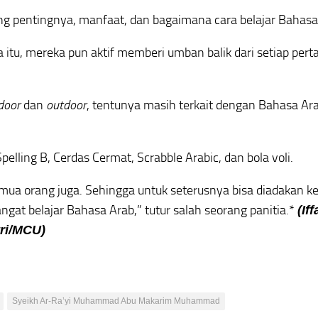
ng pentingnya, manfaat, dan bagaimana cara belajar Bahasa
a itu, mereka pun aktif memberi umban balik dari setiap per
door
dan
outdoor
, tentunya masih terkait dengan Bahasa Ar
elling B, Cerdas Cermat, Scrabble Arabic, dan bola voli.
mua orang juga. Sehingga untuk seterusnya bisa diadakan ke
gat belajar Bahasa Arab,” tutur salah seorang panitia.*
(If
tri/MCU)
Syeikh Ar-Ra’yi Muhammad Abu Makarim Muhammad