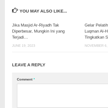
YOU MAY ALSO LIKE...
0
Jika Masjid Ar-Riyadh Tak
Gelar Pelati
Diperbesar, Mungkin Ini yang
Luqman Al-H
Terjadi…
Tingkatkan S
JUNE 19, 2023
NOVEMBER 6,
LEAVE A REPLY
Comment
*