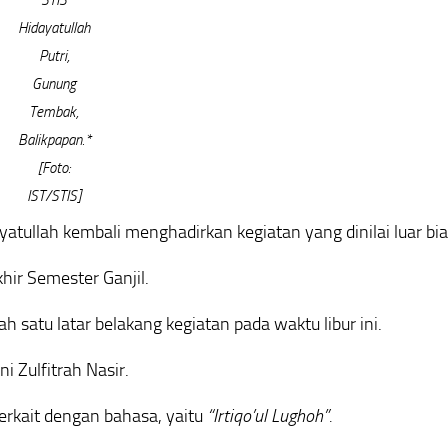
STIS
Hidayatullah
Putri,
Gunung
Tembak,
Balikpapan.*
[Foto:
IST/STIS]
atullah kembali menghadirkan kegiatan yang dinilai luar bia
hir Semester Ganjil.
h satu latar belakang kegiatan pada waktu libur ini.
i Zulfitrah Nasir.
terkait dengan bahasa, yaitu
“Irtiqo’ul Lughoh”.