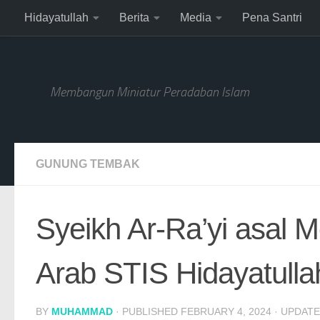
Hidayatullah
Berita
Media
Pena Santri
Skip to content
Membangun Miniatur Peradaban Islam
GUNUNG TEMBAK
Syeikh Ar-Ra’yi asal M
Arab STIS Hidayatullah
BY
MUHAMMAD
· PUBLISHED
FEBRUARY 4, 2024
· UPDAT