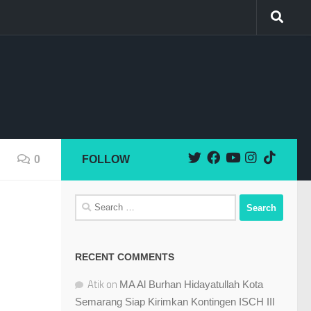
0
FOLLOW
Search
for:
RECENT COMMENTS
Atik
on
MA Al Burhan Hidayatullah Kota
Semarang Siap Kirimkan Kontingen ISCH III