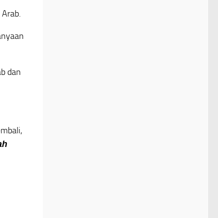
 Arab.
tanyaan
ab dan
mbali,
fah