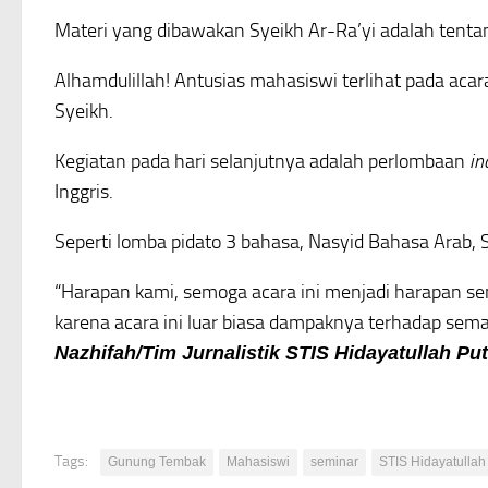
Materi yang dibawakan Syeikh Ar-Ra’yi adalah tenta
Alhamdulillah! Antusias mahasiswi terlihat pada acar
Syeikh.
Kegiatan pada hari selanjutnya adalah perlombaan
in
Inggris.
Seperti lomba pidato 3 bahasa, Nasyid Bahasa Arab, Sp
“Harapan kami, semoga acara ini menjadi harapan se
karena acara ini luar biasa dampaknya terhadap seman
Nazhifah/Tim Jurnalistik STIS Hidayatullah Pu
Tags:
Gunung Tembak
Mahasiswi
seminar
STIS Hidayatullah