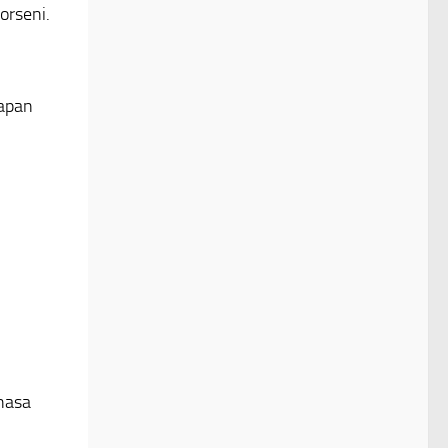
orseni.
papan
ahasa