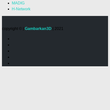
MADIG
H-Network
copyright © |
Gambarkan3D
| 2021