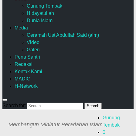
Gunung Tembak
Hidayatullah
Dunia Islam
Media
Ceramah Ust Abdullah Said (alm)
Video
Galeri
Pena Santri
Redaksi
Kontak Kami
MADIG
H-Network
Search for:
Gunung
Membangun Miniatur Peradaban Islam
Tembak
0