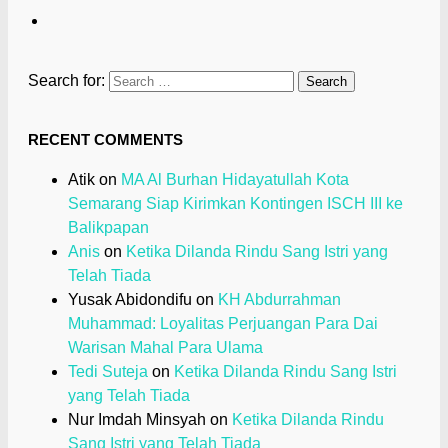
Search for:
RECENT COMMENTS
Atik
on
MA Al Burhan Hidayatullah Kota
Semarang Siap Kirimkan Kontingen ISCH III ke
Balikpapan
Anis
on
Ketika Dilanda Rindu Sang Istri yang
Telah Tiada
Yusak Abidondifu
on
KH Abdurrahman
Muhammad: Loyalitas Perjuangan Para Dai
Warisan Mahal Para Ulama
Tedi Suteja
on
Ketika Dilanda Rindu Sang Istri
yang Telah Tiada
Nur Imdah Minsyah
on
Ketika Dilanda Rindu
Sang Istri yang Telah Tiada