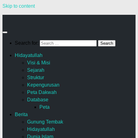
Skip to content
Search for:
Hidayatullah
Visi & Misi
Sejarah
Struktur
Kepengurusan
Peta Dakwah
Database
Peta
Berita
Gunung Tembak
Hidayatullah
Dunia Islam