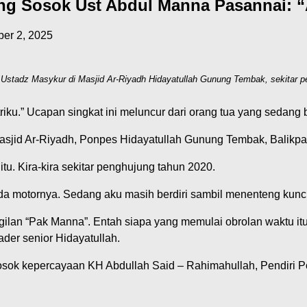
g Sosok Ust Abdul Manna Pasannai: “
er 2, 2025
stadz Masykur di Masjid Ar-Riyadh Hidayatullah Gunung Tembak, sekitar p
striku.” Ucapan singkat ini meluncur dari orang tua yang sedang 
asjid Ar-Riyadh, Ponpes Hidayatullah Gunung Tembak, Balikpa
tu. Kira-kira sekitar penghujung tahun 2020.
eda motornya. Sedang aku masih berdiri sambil menenteng kunci
n “Pak Manna”. Entah siapa yang memulai obrolan waktu itu. T
ader senior Hidayatullah.
sok kepercayaan KH Abdullah Said – Rahimahullah, Pendiri P