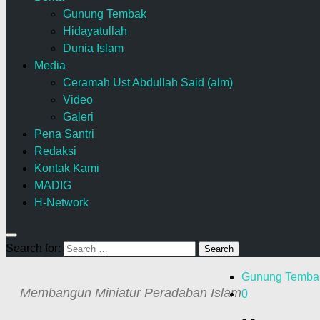
Gunung Tembak
Hidayatullah
Dunia Islam
Media
Ceramah Ust Abdullah Said (alm)
Video
Galeri
Pena Santri
Redaksi
Kontak Kami
MADIG
H-Network
Search for:
Gunung Temba
Membangun Miniatur Peradaban Islam
0