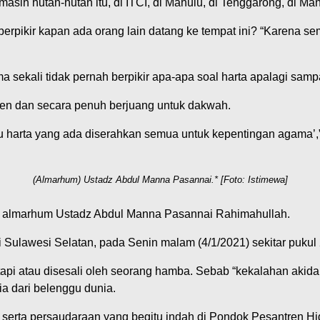
sih hutan-hutan itu, di ITCI, di Mahulu, di Tenggarong, di Ma
g berpikir kapan ada orang lain datang ke tempat ini? “Karena 
a sekali tidak pernah berpikir apa-apa soal harta apalagi sa
tren dan secara penuh berjuang untuk dakwah.
u harta yang ada diserahkan semua untuk kepentingan agama’,
(Almarhum) Ustadz Abdul Manna Pasannai.* [Foto: Istimewa]
ian almarhum Ustadz Abdul Manna Pasannai Rahimahullah.
i Sulawesi Selatan, pada Senin malam (4/1/2021) sekitar pukul
atapi atau disesali oleh seorang hamba. Sebab “kekalahan aki
 dari belenggu dunia.
m serta persaudaraan yang begitu indah di Pondok Pesantren Hi