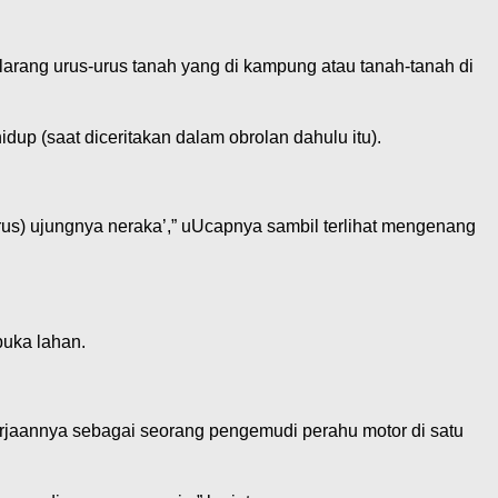
melarang urus-urus tanah yang di kampung atau tanah-tanah di
dup (saat diceritakan dalam obrolan dahulu itu).
 (urus) ujungnya neraka’,” uUcapnya sambil terlihat mengenang
buka lahan.
rjaannya sebagai seorang pengemudi perahu motor di satu