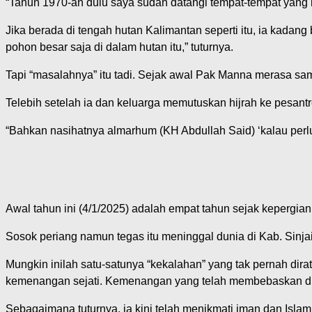
“Tahun 1970-an dulu saya sudah datangi tempat-tempat yang ma
Jika berada di tengah hutan Kalimantan seperti itu, ia kadan
pohon besar saja di dalam hutan itu,” tuturnya.
Tapi “masalahnya” itu tadi. Sejak awal Pak Manna merasa sam
Telebih setelah ia dan keluarga memutuskan hijrah ke pesan
“Bahkan nasihatnya almarhum (KH Abdullah Said) ‘kalau perl
Awal tahun ini (4/1/2025) adalah empat tahun sejak keperg
Sosok periang namun tegas itu meninggal dunia di Kab. Sinja
Mungkin inilah satu-satunya “kekalahan” yang tak pernah dir
kemenangan sejati. Kemenangan yang telah membebaskan dia
Sebagaimana tuturnya, ia kini telah menikmati iman dan Isla