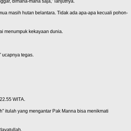
nggar, dimana-mana saja,” lanjutnya.
semua masih hutan belantara. Tidak ada apa-apa kecuali pohon-
mpai menumpuk kekayaan dunia.
” ucapnya tegas.
 22.55 WITA.
dah” itulah yang mengantar Pak Manna bisa menikmati
dayatullah.