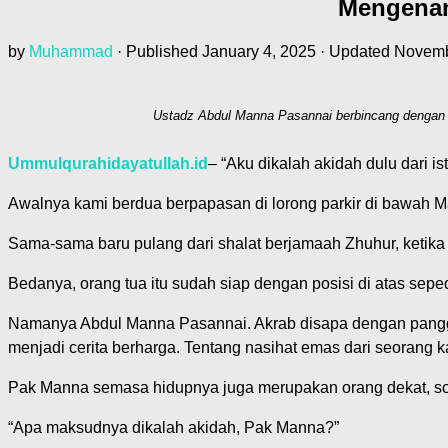
Mengenan
by
Muhammad
· Published
January 4, 2025
· Updated
Novemb
Ustadz Abdul Manna Pasannai berbincang dengan U
Ummulqurahidayatullah.id
– “Aku dikalah akidah dulu dari i
Awalnya kami berdua berpapasan di lorong parkir di bawah M
Sama-sama baru pulang dari shalat berjamaah Zhuhur, ketika i
Bedanya, orang tua itu sudah siap dengan posisi di atas sep
Namanya Abdul Manna Pasannai. Akrab disapa dengan panggila
menjadi cerita berharga. Tentang nasihat emas dari seorang k
Pak Manna semasa hidupnya juga merupakan orang dekat, so
“Apa maksudnya dikalah akidah, Pak Manna?”