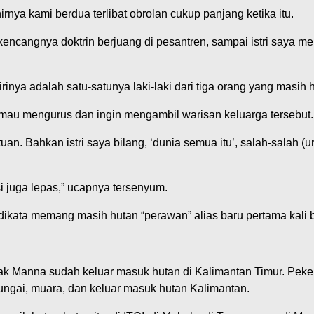
nya kami berdua terlibat obrolan cukup panjang ketika itu.
g kencangnya doktrin berjuang di pesantren, sampai istri saya 
a adalah satu-satunya laki-laki dari tiga orang yang masih hi
a mau mengurus dan ingin mengambil warisan keluarga tersebut.
ituan. Bahkan istri saya bilang, ‘dunia semua itu’, salah-salah
i juga lepas,” ucapnya tersenyum.
dikata memang masih hutan “perawan” alias baru pertama kali 
k Manna sudah keluar masuk hutan di Kalimantan Timur. Peke
ngai, muara, dan keluar masuk hutan Kalimantan.