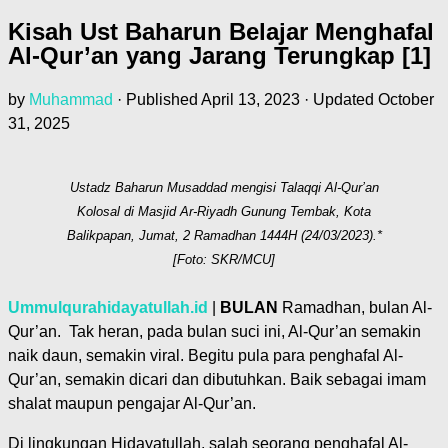
Kisah Ust Baharun Belajar Menghafal
Al-Qur’an yang Jarang Terungkap [1]
by
Muhammad
· Published
April 13, 2023
· Updated
October
31, 2025
Ustadz Baharun Musaddad mengisi Talaqqi Al-Qur’an
Kolosal di Masjid Ar-Riyadh Gunung Tembak, Kota
Balikpapan, Jumat, 2 Ramadhan 1444H (24/03/2023).*
[Foto: SKR/MCU]
Ummulqurahidayatullah.id
|
BULAN
Ramadhan, bulan Al-
Qur’an. Tak heran, pada bulan suci ini, Al-Qur’an semakin
naik daun, semakin viral. Begitu pula para penghafal Al-
Qur’an, semakin dicari dan dibutuhkan. Baik sebagai imam
shalat maupun pengajar Al-Qur’an.
Di lingkungan Hidayatullah, salah seorang penghafal Al-