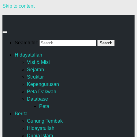
Skip to content
Search for:
Hidayatullah
Visi & Misi
Sejarah
Struktur
Kepengurusan
Peta Dakwah
Database
Peta
Berita
Gunung Tembak
Hidayatullah
Dunia Islam