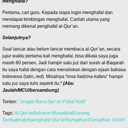
menghafal?
Pertama, cari guru. Kepada siapa ingin menghafal dan
mendapat bimbingan menghafal. Carilah ulama yang
memang dikenal penghafal al-Qur’an.
Selanjutnya?
Soal lancar atau belum lancar membaca al-Qur’an, secara
jujur waktu pertama kali menghafal, bisa dikata saya juga
masih 60 persen. Jadi hampir satu juz dari surah al-Baqarah
itu saya hafal dengan cara menuliskan dengan ejaan bahasa
Indonesia (latin,
red
). Misalnya “
inna lladzina kafaru
” hampir
satu juz saya tulis seperti itu.*
(Abu
Jaulah/MCU/bersambung)
Tonton:
“Jangan Baca Qur’an Pakai Hati!”
Tags:
Al-Qur'an
Baharun Musaddad
Gunung
Tembak
hafizh
penghafal Qur'an
Ramadhan
Ramadhan 1444H