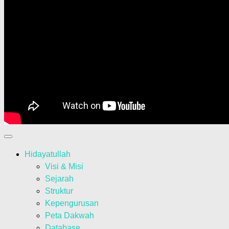
Hidayatullah
Visi & Misi
Sejarah
Struktur
Kepengurusan
Peta Dakwah
Database