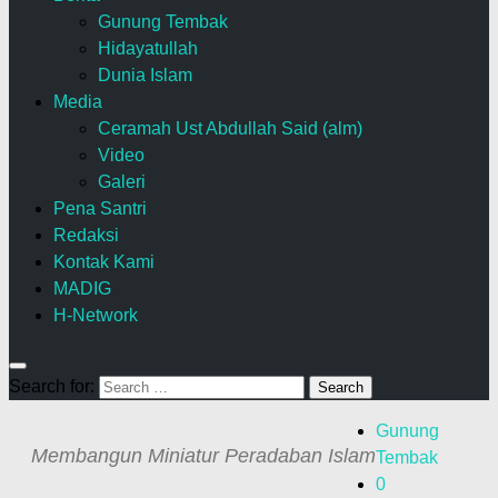
Gunung Tembak
Hidayatullah
Dunia Islam
Media
Ceramah Ust Abdullah Said (alm)
Video
Galeri
Pena Santri
Redaksi
Kontak Kami
MADIG
H-Network
Search for:
Gunung
Membangun Miniatur Peradaban Islam
Tembak
0