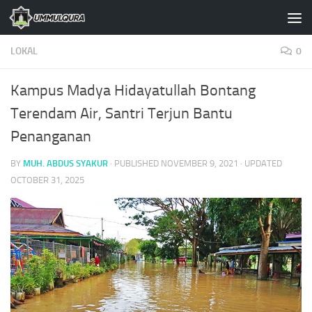
Skip to content
LOKAL
0
Kampus Madya Hidayatullah Bontang
Terendam Air, Santri Terjun Bantu
Penanganan
BY
MUH. ABDUS SYAKUR
· PUBLISHED
NOVEMBER 9, 2021
· UPDATED
OCTOBER 31, 2025