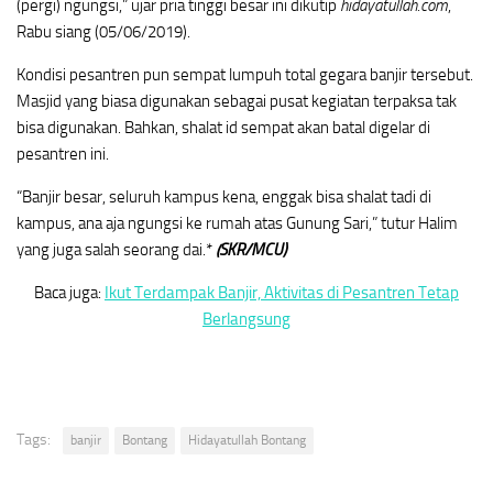
(pergi) ngungsi,” ujar pria tinggi besar ini dikutip
hidayatullah.com
,
Rabu siang (05/06/2019).
Kondisi pesantren pun sempat lumpuh total gegara banjir tersebut.
Masjid yang biasa digunakan sebagai pusat kegiatan terpaksa tak
bisa digunakan. Bahkan, shalat id sempat akan batal digelar di
pesantren ini.
“Banjir besar, seluruh kampus kena, enggak bisa shalat tadi di
kampus, ana aja ngungsi ke rumah atas Gunung Sari,” tutur Halim
yang juga salah seorang dai.*
(SKR/MCU)
Baca juga:
Ikut Terdampak Banjir, Aktivitas di Pesantren Tetap
Berlangsung
Tags:
banjir
Bontang
Hidayatullah Bontang