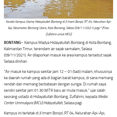
Kondisi Kampus Utama Hidayatullah Bontang di Jl Imam Bonjol, RT 04, Kelurahan Api-
Api, Kecamatan Bontang Utara, Kota Bontang, Selasa (09/11/2021) pagi.*
[Foto:
Zulfahmi untuk MCU]
BONTANG
– Kampus Madya Hidayatullah Bontang di Kota Bontang,
Kalimantan Timur, terendam air sejak semalam, Selasa
(09/11/2021). Air dilaporkan masuk ke area kampus tersebut sejak
Selasa dinihari.
“Air masuk ke kampus sekitar jam 12 – 01 (tadi) malam, khususnya
ke daerah rumah yang ada di bagian barat kampus, di sana memang
rendah dan memang berbatasan dengan sungai. Di rumah saya
sendiri sekitar jam 01.30 WITA baru air mulai masuk,” ujar salah
seorang ustadz di Hidayatullah Bontang, Zulfahmi, kepada
Media
Center Ummulqura (MCU) Hidayatullah
, Selasa pagi.
Kampus ini terletak di Jl Imam Bonjol, RT 04, Kelurahan Api-Api,