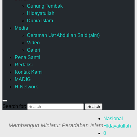
Gunung Tembak
Hidayatullah
Dunia Islam
Media
Ceramah Ust Abdullah Said (alm)
Video
Galeri
Pena Santri
Redaksi
Kontak Kami
MADIG
H-Network
Search for:
Nasional
Membangun Miniatur Peradaban Islam
HIdayatullah
0