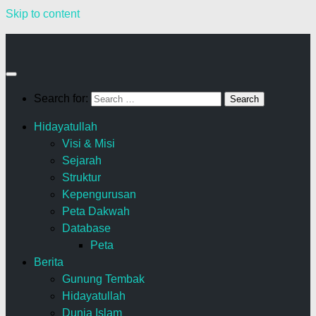
Skip to content
Search for:
Hidayatullah
Visi & Misi
Sejarah
Struktur
Kepengurusan
Peta Dakwah
Database
Peta
Berita
Gunung Tembak
Hidayatullah
Dunia Islam