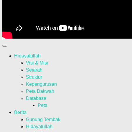
Hidayatullah
Visi & Misi
Sejarah
Struktur
Kepengurusan
Peta Dakwah
Database
Peta
Berita
Gunung Tembak
Hidayatullah