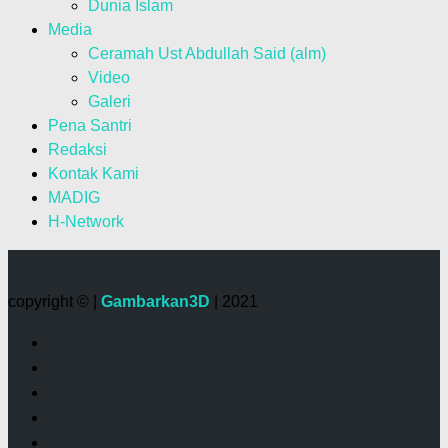
Dunia Islam
Media
Ceramah Ust Abdullah Said (alm)
Video
Galeri
Pena Santri
Redaksi
Kontak Kami
MADIG
H-Network
copyright © |
Gambarkan3D
| 2021