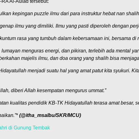
-RA Al-Aulad tersebut:
an kepingan puzzle ilmu dari para instruktur hebat nan shali
genap ilmu yang dimiliki. Ilmu yang pasti diperoleh dengan pe
untum rasa yang tumbuh dalam kebersamaan ini, bersama di ru
 lumayan menguras energi, dan pikiran, terlebih ada mental yan
rkahan majelis ilmu, dan doa orang yang shalih bisa menjag
ayatullah menjadi suatu hal yang amat patut kita syukuri. Kita
 Allah, diberi Allah kesempatan mengurus ummat.”
atan kualitas pendidik KB-TK Hidayatullah terasa amat besar, 
aikan.”
*
(@itha_msalbu/SKR/MCU)
ahri di Gunung Tembak