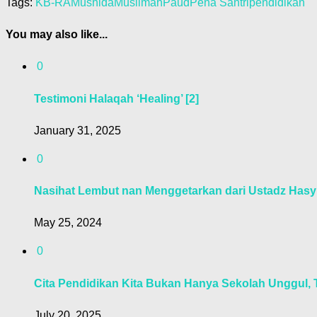
Tags:
KB-RA
Mushida
Muslimah
Paud
Pena Santri
pendidikan
You may also like...
0
Testimoni Halaqah ‘Healing’ [2]
January 31, 2025
0
Nasihat Lembut nan Menggetarkan dari Ustadz Has
May 25, 2024
0
Cita Pendidikan Kita Bukan Hanya Sekolah Unggul, 
July 20, 2025