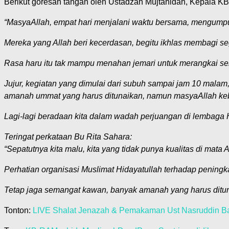
Berikut goresan tangan oleh Ustadzah Mujtahidah, Kepala KB
“MasyaAllah, empat hari menjalani waktu bersama, mengumpulk
Mereka yang Allah beri kecerdasan, begitu ikhlas membagi se
Rasa haru itu tak mampu menahan jemari untuk merangkai sek
Jujur, kegiatan yang dimulai dari subuh sampai jam 10 malam,
amanah ummat yang harus ditunaikan, namun masyaAllah kebe
Lagi-lagi beradaan kita dalam wadah perjuangan di lembaga Hid
Teringat perkataan Bu Rita Sahara:
“Sepatutnya kita malu, kita yang tidak punya kualitas di mata
Perhatian organisasi Muslimat Hidayatullah terhadap peningk
Tetap jaga semangat kawan, banyak amanah yang harus ditun
Tonton:
LIVE Shalat Jenazah & Pemakaman Ust Nasruddin B