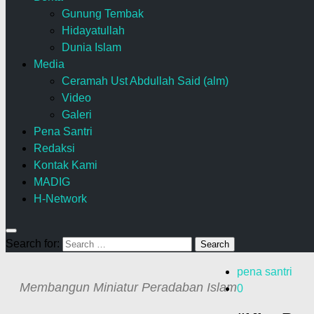
Gunung Tembak
Hidayatullah
Dunia Islam
Media
Ceramah Ust Abdullah Said (alm)
Video
Galeri
Pena Santri
Redaksi
Kontak Kami
MADIG
H-Network
Search for:
pena santri
Membangun Miniatur Peradaban Islam
0