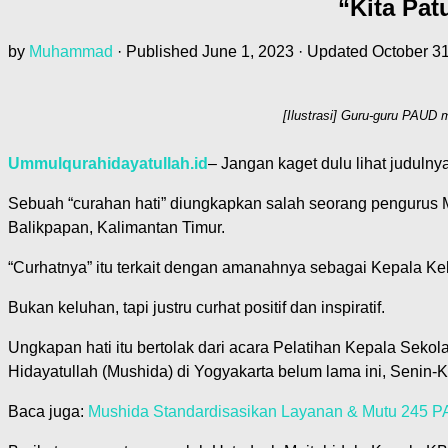
“Kita Pa
by
Muhammad
· Published
June 1, 2023
· Updated
October 3
[Ilustrasi] Guru-guru PAUD
Ummulqurahidayatullah.id
– Jangan kaget dulu lihat judulnya
Sebuah “curahan hati” diungkapkan salah seorang pengurus 
Balikpapan, Kalimantan Timur.
“Curhatnya” itu terkait dengan amanahnya sebagai Kepala K
Bukan keluhan, tapi justru curhat positif dan inspiratif.
Ungkapan hati itu bertolak dari acara Pelatihan Kepala S
Hidayatullah (Mushida) di Yogyakarta belum lama ini, Senin-
Baca juga:
Mushida Standardisasikan Layanan & Mutu 245 P