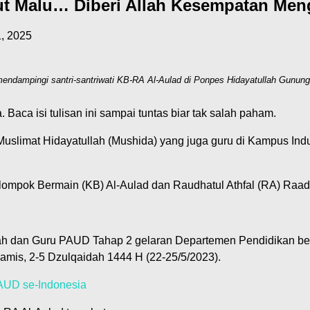
tut Malu… Diberi Allah Kesempatan Me
1, 2025
 mendampingi santri-santriwati KB-RA Al-Aulad di Ponpes Hidayatullah Gunu
. Baca isi tulisan ini sampai tuntas biar tak salah paham.
Muslimat Hidayatullah (Mushida) yang juga guru di Kampus In
elompok Bermain (KB) Al-Aulad dan Raudhatul Athfal (RA) Raa
ekolah dan Guru PAUD Tahap 2 gelaran Departemen Pendidika
Kamis, 2-5 Dzulqaidah 1444 H (22-25/5/2023).
AUD se-Indonesia