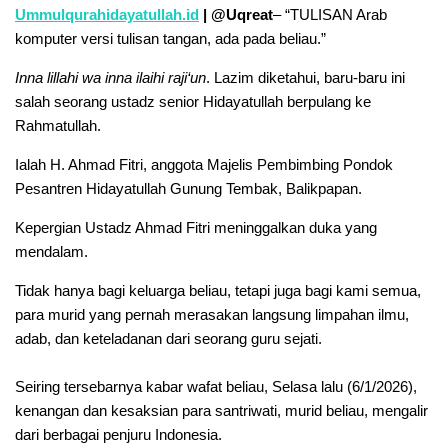
Ummulqurahidayatullah.id
| @Uqreat
– “TULISAN Arab
komputer versi tulisan tangan, ada pada beliau.”
Inna lillahi wa inna ilaihi raji‘un
. Lazim diketahui, baru-baru ini
salah seorang ustadz senior Hidayatullah berpulang ke
Rahmatullah.
Ialah H. Ahmad Fitri, anggota Majelis Pembimbing Pondok
Pesantren Hidayatullah Gunung Tembak, Balikpapan.
Kepergian Ustadz Ahmad Fitri meninggalkan duka yang
mendalam.
Tidak hanya bagi keluarga beliau, tetapi juga bagi kami semua,
para murid yang pernah merasakan langsung limpahan ilmu,
adab, dan keteladanan dari seorang guru sejati.
‎Seiring tersebarnya kabar wafat beliau, Selasa lalu (6/1/2026),
kenangan dan kesaksian para santriwati, murid beliau, mengalir
dari berbagai penjuru Indonesia.