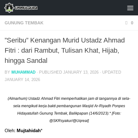
Skip to content
GUNUNG TEMBAK
0
‎”Seribu” Kenangan Murid Ustadz Ahmad
Fitri : dari Rambut, Tulisan Khat, Hijab,
hingga Sandal
BY
MUHAMMAD
· PUBLISHED
JANUARY 13, 2026
· UPDATED
JANUARY 14, 2026
(Almarhum) Ustadz Ahmad Fitri memperhatikan jam di tangannya di sela-
sela mengikuti kerja bakti pembangunan Masjid Ar-Riyadh Ponpes
Hidayatullah Gunung Tembak, Balikpapan (14/6/2023).* [Foto:
@SKRsyakur/@Uqreat]
Oleh:
Mujtahidah
*