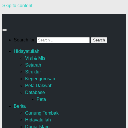
Skip to content
Search for:
Hidayatullah
Visi & Misi
Sejarah
Struktur
Kepengurusan
Peta Dakwah
Database
Peta
Berita
Gunung Tembak
Hidayatullah
Dunia Islam