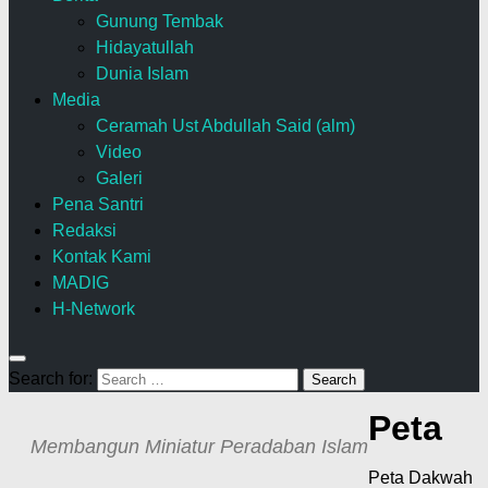
Gunung Tembak
Hidayatullah
Dunia Islam
Media
Ceramah Ust Abdullah Said (alm)
Video
Galeri
Pena Santri
Redaksi
Kontak Kami
MADIG
H-Network
Search for:
Peta
Membangun Miniatur Peradaban Islam
Peta Dakwah