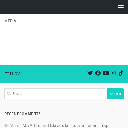
Skip to content
MEDIA
FOLLOW
RECENT COMMENTS
Atik
on
MA Al Burhan Hidayatullah Kota Semarang Siap