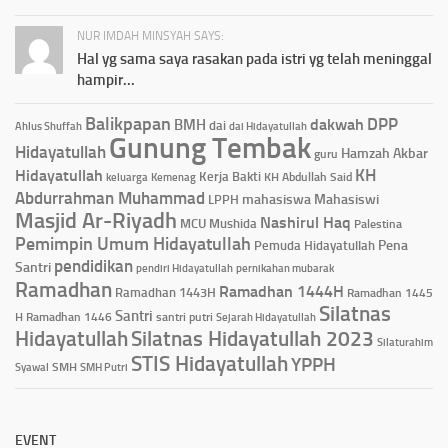
NUR IMDAH MINSYAH SAYS:
Hal yg sama saya rasakan pada istri yg telah meninggal
hampir...
Balikpapan
DPP
dakwah
BMH
dai
Ahlus Shuffah
dai Hidayatullah
Gunung Tembak
Hidayatullah
Hamzah Akbar
guru
KH
Hidayatullah
Kerja Bakti
KH Abdullah Said
keluarga
Kemenag
Abdurrahman Muhammad
mahasiswa
Mahasiswi
LPPH
Masjid Ar-Riyadh
Nashirul Haq
MCU
Mushida
Palestina
Pemimpin Umum Hidayatullah
Pena
Pemuda Hidayatullah
pendidikan
Santri
pendiri Hidayatullah
pernikahan mubarak
Ramadhan
Ramadhan 1444H
Ramadhan 1443H
Ramadhan 1445
Silatnas
Santri
H
Ramadhan 1446
santri putri
Sejarah Hidayatullah
Hidayatullah
Silatnas Hidayatullah 2023
Silaturahim
STIS Hidayatullah
YPPH
Syawal
SMH
SMH Putri
EVENT