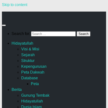
Skip to content
Search for:
Hidayatullah
Visi & Misi
Sejarah
Struktur
Kepengurusan
Peta Dakwah
Database
Peta
Berita
Gunung Tembak
Hidayatullah
Dunia Islam