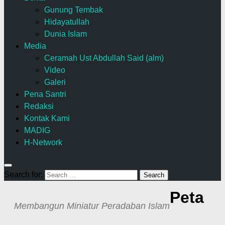
Gunung Tembak
Hidayatullah
Dunia Islam
Media
Ceramah Ust Abdullah Said (alm)
Video
Galeri
Pena Santri
Redaksi
Kontak Kami
MADIG
H-Network
Search for:
Peta
Membangun Miniatur Peradaban Islam