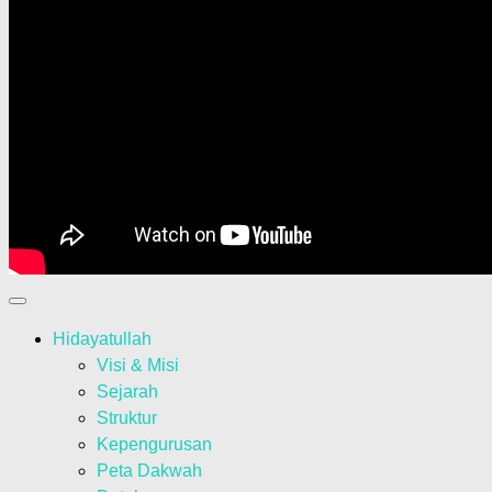
Hidayatullah
Visi & Misi
Sejarah
Struktur
Kepengurusan
Peta Dakwah