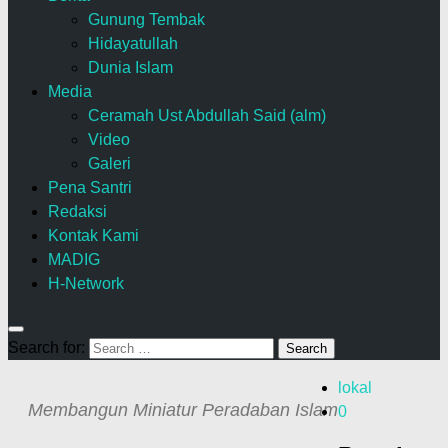
Gunung Tembak
Hidayatullah
Dunia Islam
Media
Ceramah Ust Abdullah Said (alm)
Video
Galeri
Pena Santri
Redaksi
Kontak Kami
MADIG
H-Network
Search for:
lokal
Membangun Miniatur Peradaban Islam
0