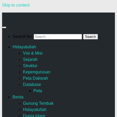
Skip to content
Search for:
Hidayatullah
Visi & Misi
Sejarah
Struktur
Kepengurusan
Peta Dakwah
Database
Peta
Berita
Gunung Tembak
Hidayatullah
Dunia Islam