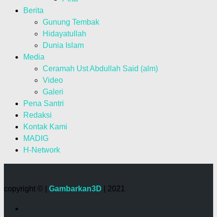
Berita
Gunung Tembak
Hidayatullah
Dunia Islam
Media
Ceramah Ust Abdullah Said (alm)
Video
Galeri
Pena Santri
Redaksi
Kontak Kami
MADIG
H-Network
copyright © |
Gambarkan3D
| 2021