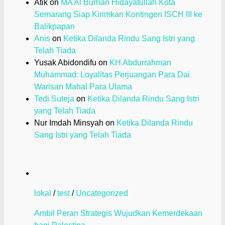
Atik
on
MA Al Burhan Hidayatullah Kota
Semarang Siap Kirimkan Kontingen ISCH III ke
Balikpapan
Anis
on
Ketika Dilanda Rindu Sang Istri yang
Telah Tiada
Yusak Abidondifu
on
KH Abdurrahman
Muhammad: Loyalitas Perjuangan Para Dai
Warisan Mahal Para Ulama
Tedi Suteja
on
Ketika Dilanda Rindu Sang Istri
yang Telah Tiada
Nur Imdah Minsyah
on
Ketika Dilanda Rindu
Sang Istri yang Telah Tiada
lokal
/
test
/
Uncategorized
Ambil Peran Strategis Wujudkan Kemerdekaan