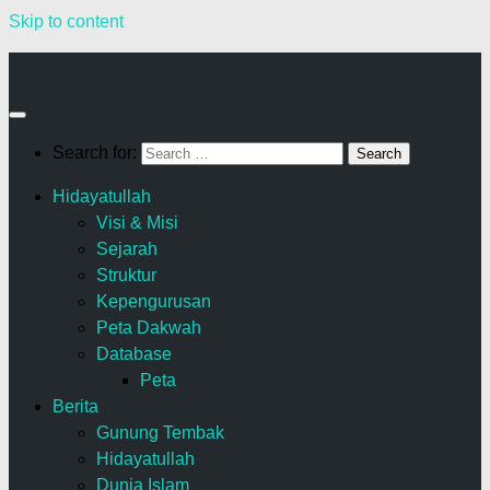
Skip to content
Search for:
Hidayatullah
Visi & Misi
Sejarah
Struktur
Kepengurusan
Peta Dakwah
Database
Peta
Berita
Gunung Tembak
Hidayatullah
Dunia Islam