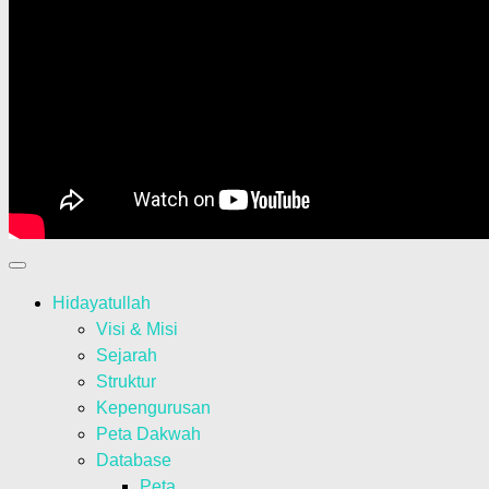
Hidayatullah
Visi & Misi
Sejarah
Struktur
Kepengurusan
Peta Dakwah
Database
Peta