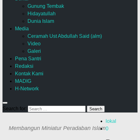
Gunung Tembak
Hidayatullah
Dunia Islam
Media
Ceramah Ust Abdullah Said (alm)
Video
Galeri
Pena Santri
Redaksi
Kontak Kami
MADIG
H-Network
Search for:
lokal
Membangun Miniatur Peradaban Islam
0