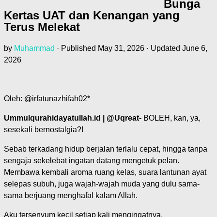
Bunga
Kertas UAT dan Kenangan yang
Terus Melekat
by
Muhammad
· Published
May 31, 2026
· Updated
June 6,
2026
Oleh: @irfatunazhifah02*
Ummulqurahidayatullah.id | @Uqreat-
BOLEH, kan, ya,
sesekali bernostalgia?!
Sebab terkadang hidup berjalan terlalu cepat, hingga tanpa
sengaja sekelebat ingatan datang mengetuk pelan.
Membawa kembali aroma ruang kelas, suara lantunan ayat
selepas subuh, juga wajah-wajah muda yang dulu sama-
sama berjuang menghafal kalam Allah.
Aku tersenyum kecil setiap kali mengingatnya.