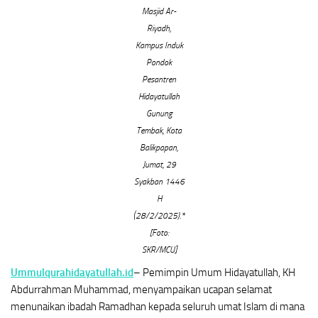
Masjid Ar-
Riyadh,
Kampus Induk
Pondok
Pesantren
Hidayatullah
Gunung
Tembak, Kota
Balikpapan,
Jumat, 29
Syakban 1446
H
(28/2/2025).*
[Foto:
SKR/MCU]
Ummulqurahidayatullah.id
– Pemimpin Umum Hidayatullah, KH
Abdurrahman Muhammad, menyampaikan ucapan selamat
menunaikan ibadah Ramadhan kepada seluruh umat Islam di mana