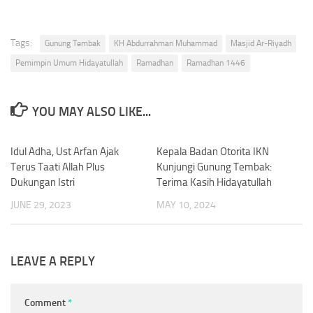
Tags:
Gunung Tembak
KH Abdurrahman Muhammad
Masjid Ar-Riyadh
Pemimpin Umum Hidayatullah
Ramadhan
Ramadhan 1446
YOU MAY ALSO LIKE...
Idul Adha, Ust Arfan Ajak
0
Kepala Badan Otorita IKN
0
Terus Taati Allah Plus
Kunjungi Gunung Tembak:
Dukungan Istri
Terima Kasih Hidayatullah
JUNE 29, 2023
MAY 10, 2024
LEAVE A REPLY
Comment
*