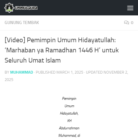
Skip to content
GUNUNG TEMBAK
0
[Video] Pemimpin Umum Hidayatullah:
‘Marhaban ya Ramadhan 1446 H’ untuk
Seluruh Umat Islam
BY
MUHAMMAD
· PUBLISHED
MARCH 1, 2025
· UPDATED
NOVEMBER 2,
2025
Pemimpin
Umum
Hidayatullah,
KH
Abdurrahman
Muhammad, di