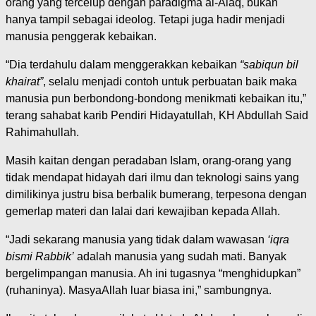
orang yang tercelup dengan paradigma al-Alaq, bukan
hanya tampil sebagai ideolog. Tetapi juga hadir menjadi
manusia penggerak kebaikan.
“Dia terdahulu dalam menggerakkan kebaikan
“sabiqun bil
khairat”
, selalu menjadi contoh untuk perbuatan baik maka
manusia pun berbondong-bondong menikmati kebaikan itu,”
terang sahabat karib Pendiri Hidayatullah, KH Abdullah Said
Rahimahullah.
Masih kaitan dengan peradaban Islam, orang-orang yang
tidak mendapat hidayah dari ilmu dan teknologi sains yang
dimilikinya justru bisa berbalik bumerang, terpesona dengan
gemerlap materi dan lalai dari kewajiban kepada Allah.
“Jadi sekarang manusia yang tidak dalam wawasan
‘iqra
bismi Rabbik’
adalah manusia yang sudah mati. Banyak
bergelimpangan manusia. Ah ini tugasnya “menghidupkan”
(ruhaninya). MasyaAllah luar biasa ini,” sambungnya.