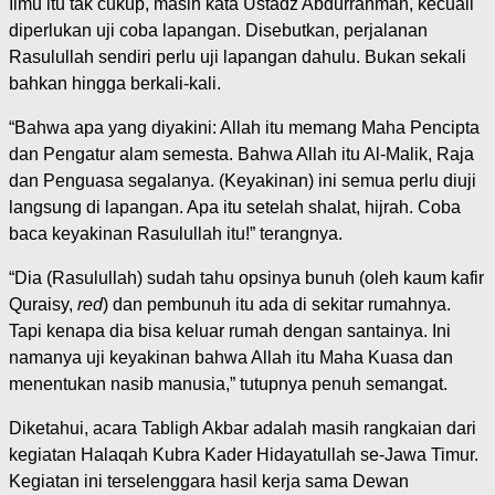
Ilmu itu tak cukup, masih kata Ustadz Abdurrahman, kecuali
diperlukan uji coba lapangan. Disebutkan, perjalanan
Rasulullah sendiri perlu uji lapangan dahulu. Bukan sekali
bahkan hingga berkali-kali.
“Bahwa apa yang diyakini: Allah itu memang Maha Pencipta
dan Pengatur alam semesta. Bahwa Allah itu Al-Malik, Raja
dan Penguasa segalanya. (Keyakinan) ini semua perlu diuji
langsung di lapangan. Apa itu setelah shalat, hijrah. Coba
baca keyakinan Rasulullah itu!” terangnya.
“Dia (Rasulullah) sudah tahu opsinya bunuh (oleh kaum kafir
Quraisy,
red
) dan pembunuh itu ada di sekitar rumahnya.
Tapi kenapa dia bisa keluar rumah dengan santainya. Ini
namanya uji keyakinan bahwa Allah itu Maha Kuasa dan
menentukan nasib manusia,” tutupnya penuh semangat.
Diketahui, acara Tabligh Akbar adalah masih rangkaian dari
kegiatan Halaqah Kubra Kader Hidayatullah se-Jawa Timur.
Kegiatan ini terselenggara hasil kerja sama Dewan