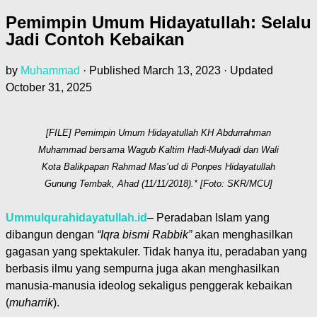
Pemimpin Umum Hidayatullah: Selalu
Jadi Contoh Kebaikan
by
Muhammad
· Published
March 13, 2023
· Updated
October 31, 2025
[FILE] Pemimpin Umum Hidayatullah KH Abdurrahman
Muhammad bersama Wagub Kaltim Hadi-Mulyadi dan Wali
Kota Balikpapan Rahmad Mas’ud di Ponpes Hidayatullah
Gunung Tembak, Ahad (11/11/2018).* [Foto: SKR/MCU]
Ummulqurahidayatullah.id
– Peradaban Islam yang
dibangun dengan
“Iqra bismi Rabbik”
akan menghasilkan
gagasan yang spektakuler. Tidak hanya itu, peradaban yang
berbasis ilmu yang sempurna juga akan menghasilkan
manusia-manusia ideolog sekaligus penggerak kebaikan
(
muharrik
).