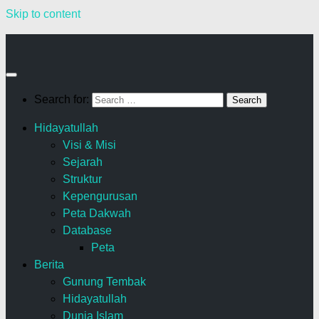
Skip to content
Search for:
Hidayatullah
Visi & Misi
Sejarah
Struktur
Kepengurusan
Peta Dakwah
Database
Peta
Berita
Gunung Tembak
Hidayatullah
Dunia Islam