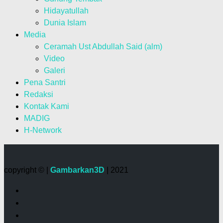
Hidayatullah
Dunia Islam
Media
Ceramah Ust Abdullah Said (alm)
Video
Galeri
Pena Santri
Redaksi
Kontak Kami
MADIG
H-Network
copyright © |
Gambarkan3D
| 2021