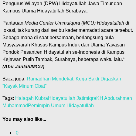
Pengurus Wilayah (DPW) Hidayatullah Jawa Timur dan
Kampus Utama Hidayatullah Surabaya.
Pantauan
Media Center Ummulqura (MCU) Hidayatullah
di
lokasi, tak kurang dari seribu kader memadati acara tersebut.
Sebagaimana di saat bersamaan, berlangsung pula
Musyawarah Khusus Kampus Induk dan Utama Yayasan
Pondok Pesantren Hidayatullah se-Indonesia di Kampus
Kejawan Putih Tambak, Surabaya, beberapa waktu lalu.*
(Abu Jaulah/MCU)
Baca juga:
Ramadhan Mendekat, Kerja Bakti Digaskan
“Kayak Minum Obat”
Tags:
Halaqah Kubra
Hidayatullah Jatim
iqra
KH Abdurahman
Muhammad
Pemimpin Umum Hidayatullah
You may also like...
0