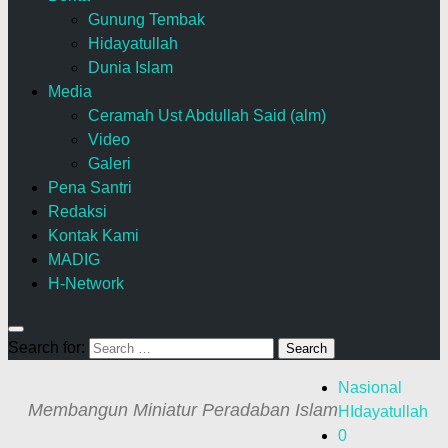
Gunung Tembak
Hidayatullah
Dunia Islam
Media
Ceramah Ust Abdullah Said (alm)
Video
Galeri
Pena Santri
Redaksi
Kontak Kami
MADIG
H-Network
Search for:
Nasional
Membangun Miniatur Peradaban Islam
HIdayatullah
0