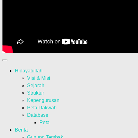
Hidayatullah
Visi & Misi
Sejarah
Struktur
Kepengurusan
Peta Dakwah
Database
Peta
Berita
Gunung Tembak