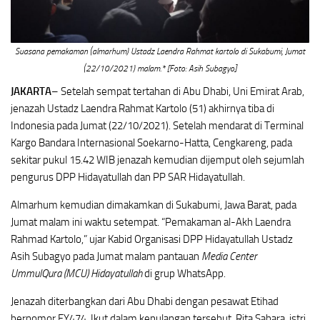
Suasana pemakaman (almarhum) Ustadz Laendra Rahmat kartolo di Sukabumi, Jumat
(22/10/2021) malam.* [Foto: Asih Subagyo]
JAKARTA
– Setelah sempat tertahan di Abu Dhabi, Uni Emirat Arab,
jenazah Ustadz Laendra Rahmat Kartolo (51) akhirnya tiba di
Indonesia pada Jumat (22/10/2021). Setelah mendarat di Terminal
Kargo Bandara Internasional Soekarno-Hatta, Cengkareng, pada
sekitar pukul 15.42 WIB jenazah kemudian dijemput oleh sejumlah
pengurus DPP Hidayatullah dan PP SAR Hidayatullah.
Almarhum kemudian dimakamkan di Sukabumi, Jawa Barat, pada
Jumat malam ini waktu setempat. “Pemakaman al-Akh Laendra
Rahmad Kartolo,” ujar Kabid Organisasi DPP Hidayatullah Ustadz
Asih Subagyo pada Jumat malam pantauan
Media Center
UmmulQura (MCU) Hidayatullah
di grup WhatsApp.
Jenazah diterbangkan dari Abu Dhabi dengan pesawat Etihad
bernomor EY474. Ikut dalam kepulangan tersebut, Rita Sahara, istri