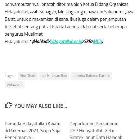
penyambutannya. Jenazah diterima oleh Ketua Bidang Organisasi
Hidayatullah, Asih Subagyo, lalu langsung dibawa ke Sukabumi, Jawa
Barat, untuk dimakamkan di sana. Ikut juga dalam penjemputan
tersebut seorang putra Ustadz Laendra Rahmat serta beberapa
pengurus Muslimat
Hidayatullah.*
(Mahladi/
hidayatullah.or.id
/SKR/
MCU
)
Tags:
Abu Dhabi
dai Hidayatullah
Laendra Rahmat Kartolo
Sukabumi
YOU MAY ALSO LIKE...
Pemuda Hidayatullah Award
0
Departemen Perkaderan
0
di Rakernas 2021, Siapa Saja
DPP Hidayatullah Gelar
Penerimanya…
Bimtek Input Data Halaqah