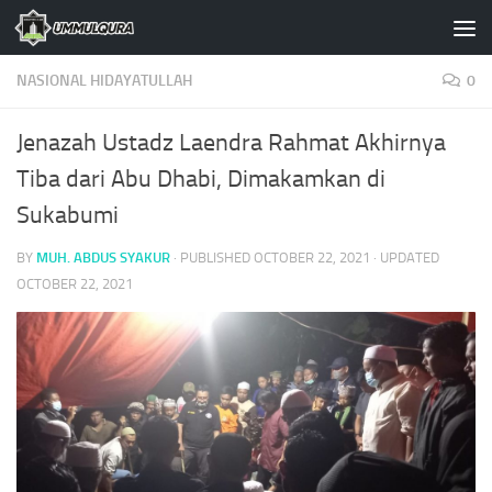
Skip to content
NASIONAL HIDAYATULLAH
0
Jenazah Ustadz Laendra Rahmat Akhirnya
Tiba dari Abu Dhabi, Dimakamkan di
Sukabumi
BY
MUH. ABDUS SYAKUR
· PUBLISHED
OCTOBER 22, 2021
· UPDATED
OCTOBER 22, 2021