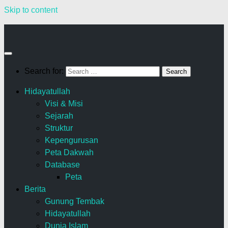
Skip to content
Search for:
Hidayatullah
Visi & Misi
Sejarah
Struktur
Kepengurusan
Peta Dakwah
Database
Peta
Berita
Gunung Tembak
Hidayatullah
Dunia Islam