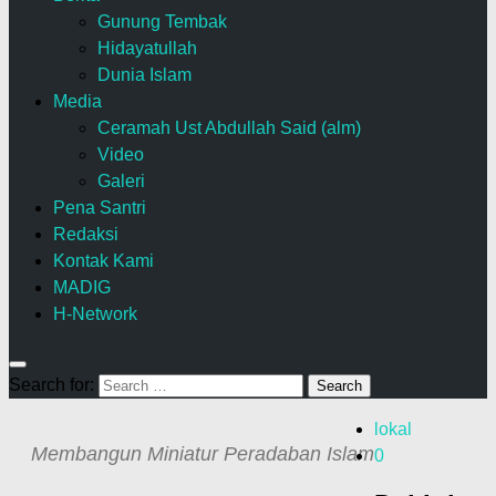
Gunung Tembak
Hidayatullah
Dunia Islam
Media
Ceramah Ust Abdullah Said (alm)
Video
Galeri
Pena Santri
Redaksi
Kontak Kami
MADIG
H-Network
Search for:
lokal
Membangun Miniatur Peradaban Islam
0