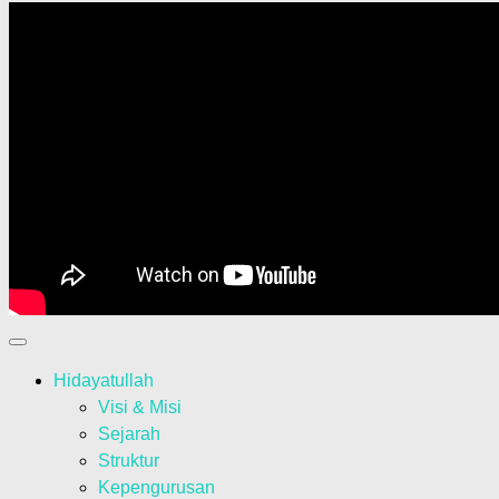
Hidayatullah
Visi & Misi
Sejarah
Struktur
Kepengurusan