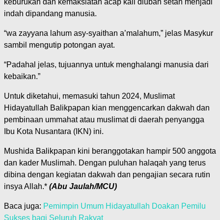
keburukan dan kemaksiatan acap kali diubah setan menjadi
indah dipandang manusia.
“wa zayyana lahum asy-syaithan a’malahum,” jelas Masykur
sambil mengutip potongan ayat.
“Padahal jelas, tujuannya untuk menghalangi manusia dari
kebaikan.”
Untuk diketahui, memasuki tahun 2024, Muslimat
Hidayatullah Balikpapan kian menggencarkan dakwah dan
pembinaan ummahat atau muslimat di daerah penyangga
Ibu Kota Nusantara (IKN) ini.
Mushida Balikpapan kini beranggotakan hampir 500 anggota
dan kader Muslimah. Dengan puluhan halaqah yang terus
dibina dengan kegiatan dakwah dan pengajian secara rutin
insya Allah.*
(Abu Jaulah/MCU)
Baca juga:
Pemimpin Umum Hidayatullah Doakan Pemilu
Sukses bagi Seluruh Rakyat