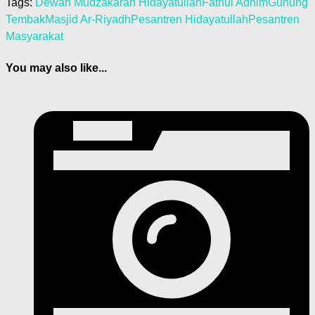
Tags:
Dewan Mudzakarah Hidayatullah
Fathul Adhim
Gunung
Tembak
Masjid Ar-Riyadh
Pesantren Hidayatullah
Pesantren
Masyarakat
You may also like...