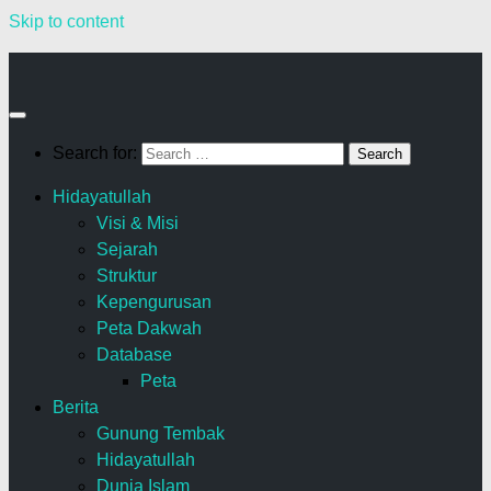
Skip to content
Search for:
Hidayatullah
Visi & Misi
Sejarah
Struktur
Kepengurusan
Peta Dakwah
Database
Peta
Berita
Gunung Tembak
Hidayatullah
Dunia Islam