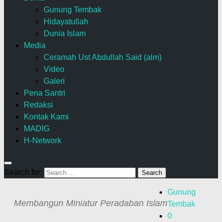
Gunung Tembak
Hidayatullah
Dunia Islam
Media
Ceramah Ust Abdullah Said (alm)
Video
Galeri
Pena Santri
Redaksi
Kontak Kami
MADIG
H-Network
Search for:
Gunung
Membangun Miniatur Peradaban Islam
Tembak
0