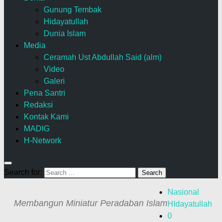
Gunung Tembak
Hidayatullah
Dunia Islam
Media
Ceramah Ust Abdullah Said (alm)
Video
Galeri
Pena Santri
Redaksi
Kontak Kami
MADIG
H-Network
Search for:
Nasional
Membangun Miniatur Peradaban Islam
HIdayatullah
0