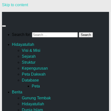
Skip to content
Search for:
Hidayatullah
Visi & Misi
Sejarah
Struktur
Kepengurusan
Peta Dakwah
Database
Peta
Berita
Gunung Tembak
Hidayatullah
Dunia Islam