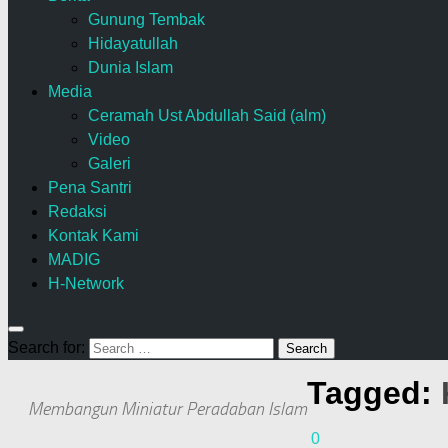
Gunung Tembak
Hidayatullah
Dunia Islam
Media
Ceramah Ust Abdullah Said (alm)
Video
Galeri
Pena Santri
Redaksi
Kontak Kami
MADIG
H-Network
Search for:
Tagged:
Membangun Miniatur Peradaban Islam
0