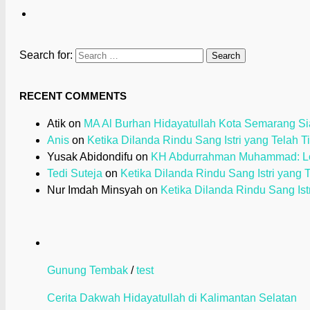
Search for:
RECENT COMMENTS
Atik
on
MA Al Burhan Hidayatullah Kota Semarang Sia
Anis
on
Ketika Dilanda Rindu Sang Istri yang Telah T
Yusak Abidondifu
on
KH Abdurrahman Muhammad: Loy
Tedi Suteja
on
Ketika Dilanda Rindu Sang Istri yang 
Nur Imdah Minsyah
on
Ketika Dilanda Rindu Sang Ist
Gunung Tembak
/
test
Cerita Dakwah Hidayatullah di Kalimantan Selatan