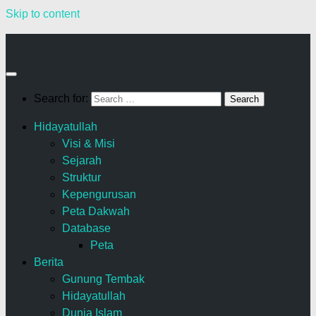
Skip to content
Search for:
Hidayatullah
Visi & Misi
Sejarah
Struktur
Kepengurusan
Peta Dakwah
Database
Peta
Berita
Gunung Tembak
Hidayatullah
Dunia Islam