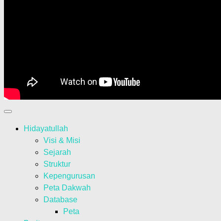
Hidayatullah
Visi & Misi
Sejarah
Struktur
Kepengurusan
Peta Dakwah
Database
Peta