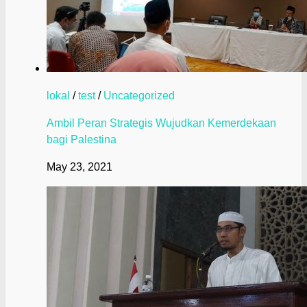
lokal
/
test
/
Uncategorized
Ambil Peran Strategis Wujudkan Kemerdekaan
bagi Palestina
May 23, 2021