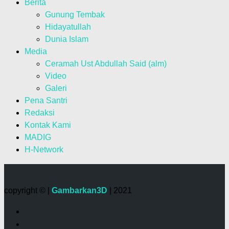
Berita
Gunung Tembak
Hidayatullah
Dunia Islam
Media
Ceramah Ust Abdullah Said (alm)
Video
Galeri
Pena Santri
Redaksi
Kontak Kami
MADIG
H-Network
copyright © |
Gambarkan3D
| 2021