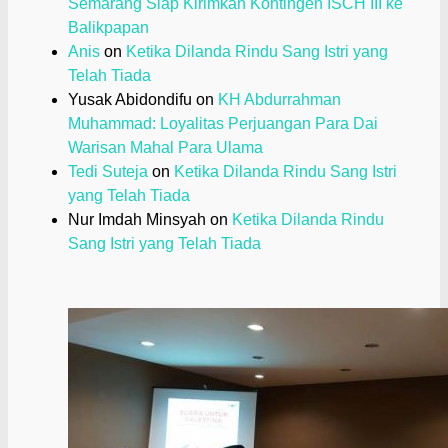
Semarang Siap Kirimkan Kontingen ISCH III ke
Balikpapan
Anis
on
Ketika Dilanda Rindu Sang Istri yang
Telah Tiada
Yusak Abidondifu
on
KH Abdurrahman
Muhammad: Loyalitas Perjuangan Para Dai
Warisan Mahal Para Ulama
Tedi Suteja
on
Ketika Dilanda Rindu Sang Istri
yang Telah Tiada
Nur Imdah Minsyah
on
Ketika Dilanda Rindu
Sang Istri yang Telah Tiada