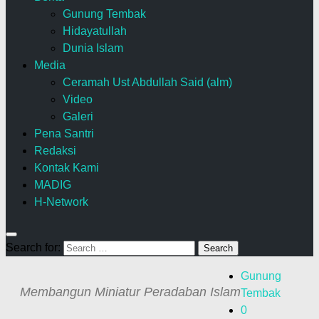
Gunung Tembak
Hidayatullah
Dunia Islam
Media
Ceramah Ust Abdullah Said (alm)
Video
Galeri
Pena Santri
Redaksi
Kontak Kami
MADIG
H-Network
Search for:
Gunung
Membangun Miniatur Peradaban Islam
Tembak
0