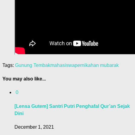
Tags:
Gunung Tembak
mahasiswa
pernikahan mubarak
You may also like...
0
[Lensa Gutem] Santri Putri Penghafal Qur’an Sejak
Dini
December 1, 2021