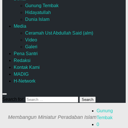
Gunung Tembak
Hidayatullah
Dunia Islam
Media
Ceramah Ust Abdullah Said (alm)
Video
Galeri
Pena Santri
Redaksi
Kontak Kami
MADIG
H-Network
Search for:
Gunung
Membangun Miniatur Peradaban Islam
Tembak
0