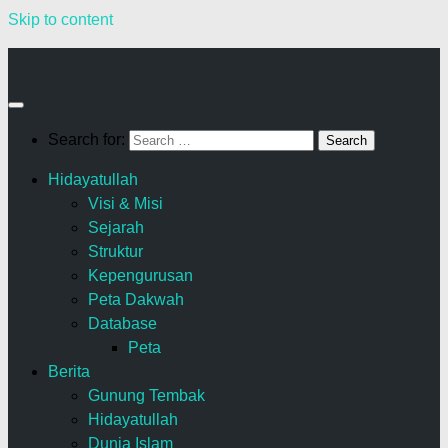
Skip to content
Search for:
Hidayatullah
Visi & Misi
Sejarah
Struktur
Kepengurusan
Peta Dakwah
Database
Peta
Berita
Gunung Tembak
Hidayatullah
Dunia Islam