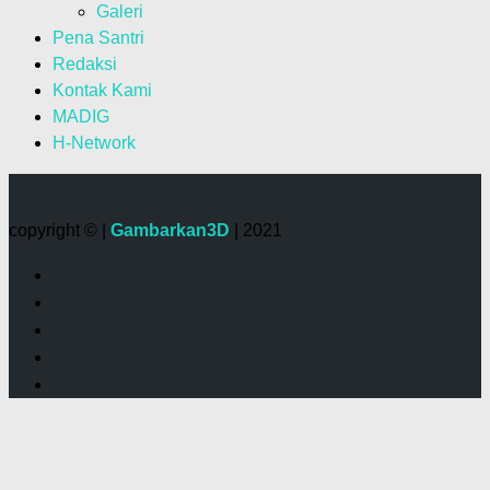
Galeri
Pena Santri
Redaksi
Kontak Kami
MADIG
H-Network
copyright © |
Gambarkan3D
| 2021