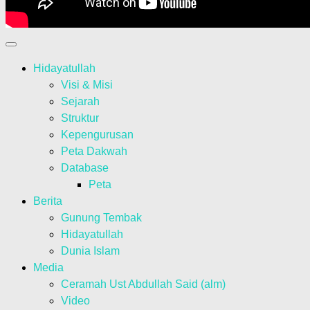
Hidayatullah
Visi & Misi
Sejarah
Struktur
Kepengurusan
Peta Dakwah
Database
Peta
Berita
Gunung Tembak
Hidayatullah
Dunia Islam
Media
Ceramah Ust Abdullah Said (alm)
Video