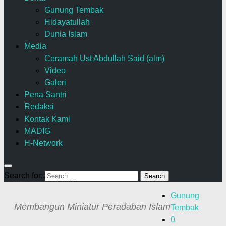
Gunung Tembak
Hidayatullah
Dunia Islam
Media
Ceramah Ust Abdullah Said (alm)
Video
Galeri
Pena Santri
Redaksi
Kontak Kami
MADIG
H-Network
Search for:
Gunung
Membangun Miniatur Peradaban Islam
Tembak
0