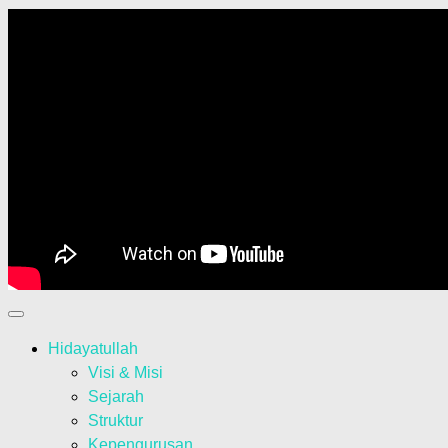
Hidayatullah
Visi & Misi
Sejarah
Struktur
Kepengurusan