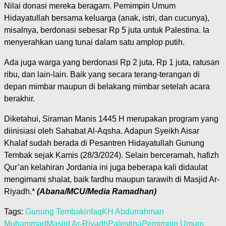
Nilai donasi mereka beragam. Pemimpin Umum
Hidayatullah bersama keluarga (anak, istri, dan cucunya),
misalnya, berdonasi sebesar Rp 5 juta untuk Palestina. Ia
menyerahkan uang tunai dalam satu amplop putih.
Ada juga warga yang berdonasi Rp 2 juta, Rp 1 juta, ratusan
ribu, dan lain-lain. Baik yang secara terang-terangan di
depan mimbar maupun di belakang mimbar setelah acara
berakhir.
Diketahui, Siraman Manis 1445 H merupakan program yang
diinisiasi oleh Sahabat Al-Aqsha. Adapun Syeikh Aisar
Khalaf sudah berada di Pesantren Hidayatullah Gunung
Tembak sejak Kamis (28/3/2024). Selain berceramah, hafizh
Qur’an kelahiran Jordania ini juga beberapa kali didaulat
mengimami shalat, baik fardhu maupun tarawih di Masjid Ar-
Riyadh.*
(Abana/MCU/Media Ramadhan)
Tags:
Gunung Tembak
infaq
KH Abdurrahman
Muhammad
Masjid Ar-Riyadh
Palestina
Pemimpin Umum