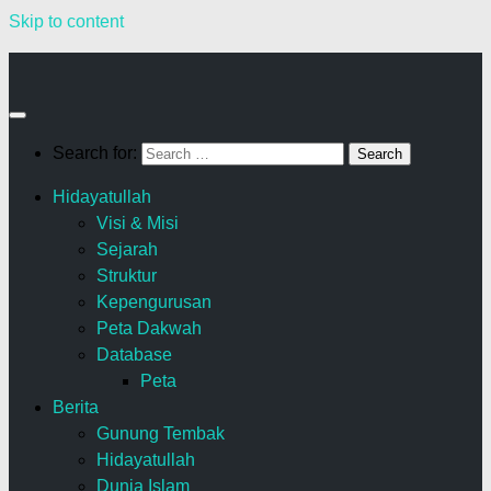
Skip to content
Search for:
Hidayatullah
Visi & Misi
Sejarah
Struktur
Kepengurusan
Peta Dakwah
Database
Peta
Berita
Gunung Tembak
Hidayatullah
Dunia Islam