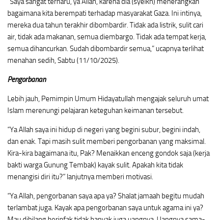
“Saya sangat terharu, ya Allah, karena dia (syeikh) menerangkan
bagaimana kita berempati terhadap masyarakat Gaza. Ini intinya,
mereka dua tahun terakhir dibombardir. Tidak ada listrik, sulit cari
air, tidak ada makanan, semua diembargo. Tidak ada tempat kerja,
semua dihancurkan. Sudah dibombardir semua,” ucapnya terlihat
menahan sedih, Sabtu (11/10/2025).
Pengorbanan
Lebih jauh, Pemimpin Umum Hidayatullah mengajak seluruh umat
Islam merenungi pelajaran keteguhan keimanan tersebut.
“Ya Allah saya ini hidup di negeri yang begini subur, begini indah,
dan enak. Tapi masih sulit memberi pengorbanan yang maksimal.
Kira-kira bagaimana itu, Pak? Menaikkan enceng gondok saja (kerja
bakti warga Gunung Tembak) kayak sulit. Apakah kita tidak
menangisi diri itu?” lanjutnya memberi motivasi.
“Ya Allah, pengorbanan saya apa ya? Shalat jamaah begitu mudah
terlambat juga. Kayak apa pengorbanan saya untuk agama ini ya?
Mau dibilang berinfak tidak banyak juga uangnya. Uangnya sama-