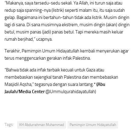
“Makanya, saya tersedu-sedu sekali. Ya Allah, ini turun saja atau
redup saja spanning-nya (listrik) seperti malam itu, itu saja sudah
gelap. Bagaimana ini bertahun-tahun tidak ada listrik. Musim dingin
lagi di sana. Di sana musimnya ekstrem, musim dingin (akan) dingin
betul, musim panas (jadi) panas betul. Tapi mereka masih keluar
rumah berjihad,” ucapnya.
Terakhir, Pemimpin Umum Hidayatullah kembali menyerukan agar
terus menggencarkan gerakan infak Palestina.
“Bahwa tidak ada infak terbaik kecuali untuk Gaza atau
membebaskan sejengkal tanah Palestina dan membebaskan
Masjidil Aqsha,” tegasnya dengan suara lantang.*
(Abu
Jaulah/Media Center
@Ummulqurahidayatullah)
Tags:
KH Abdurrahman Muhammad
Pemimpin Umum Hidayatullah