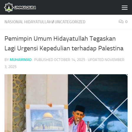
Skip to content
0
NASIONAL HIDAYATULLAH
/
UNCATEGORIZED
Pemimpin Umum Hidayatullah Tegaskan
Lagi Urgensi Kepedulian terhadap Palestina
BY
MUHAMMAD
· PUBLISHED
OCTOBER 14, 2025
· UPDATED
NOVEMBER
3, 2025