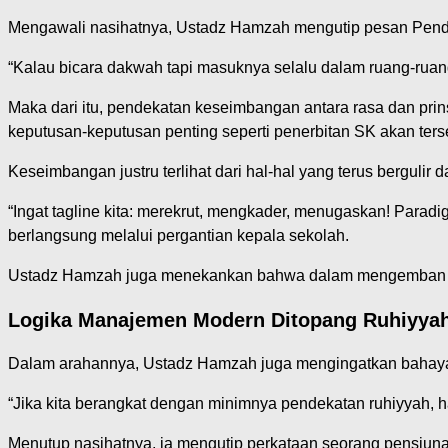
Mengawali nasihatnya, Ustadz Hamzah mengutip pesan Pendir
“Kalau bicara dakwah tapi masuknya selalu dalam ruang-ruang
Maka dari itu, pendekatan keseimbangan antara rasa dan pri
keputusan-keputusan penting seperti penerbitan SK akan ters
Keseimbangan justru terlihat dari hal-hal yang terus berguli
“Ingat tagline kita: merekrut, mengkader, menugaskan! Paradi
berlangsung melalui pergantian kepala sekolah.
Ustadz Hamzah juga menekankan bahwa dalam mengemban am
Logika Manajemen Modern Ditopang Ruhiyya
Dalam arahannya, Ustadz Hamzah juga mengingatkan bahaya
“Jika kita berangkat dengan minimnya pendekatan ruhiyyah, ha
Menutup nasihatnya, ia mengutip perkataan seorang pensiuna