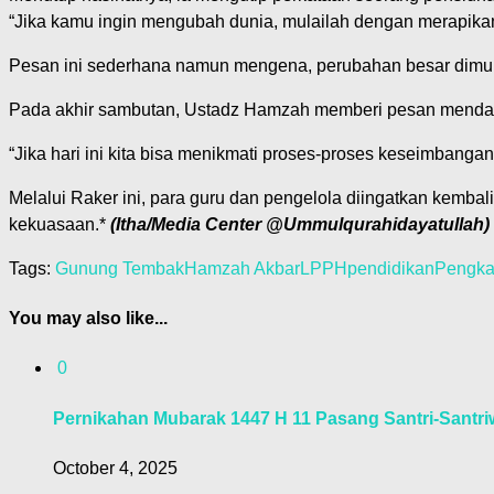
“Jika kamu ingin mengubah dunia, mulailah dengan merapikan
Pesan ini sederhana namun mengena, perubahan besar dimulai 
Pada akhir sambutan, Ustadz Hamzah memberi pesan menda
“Jika hari ini kita bisa menikmati proses-proses keseimbangan
Melalui Raker ini, para guru dan pengelola diingatkan kemba
kekuasaan.*
(Itha/Media Center @Ummulqurahidayatullah)
Tags:
Gunung Tembak
Hamzah Akbar
LPPH
pendidikan
Pengka
You may also like...
0
Pernikahan Mubarak 1447 H 11 Pasang Santri-Santriw
October 4, 2025