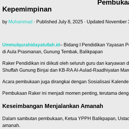
Pembukaa
Kepemimpinan
by
Muhammad
· Published
July 8, 2025
· Updated
November 3
Ummulqurahidayatullah.id
– Bidang I Pendidikan Yayasan P
di Aula Prasmanan, Gunung Tembak, Balikpapan
Raker Pendidikan ini diikuti oleh seluruh guru dan karyawan
Shuffah Gunung Binjai dan KB-RA Al-Aulad-Raadhiyatan Mar
Acara pembukaan juga dirangkai dengan Sosialisasi Kalend
Pembukaan Raker ini menjadi momen penting, terutama deng
Keseimbangan Menjalankan Amanah
Dalam sambutan pembukaan, Ketua YPPH Balikpapan, Ustad
amanah.