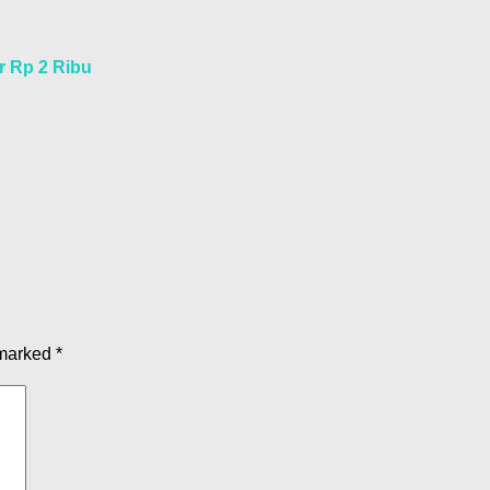
r Rp 2 Ribu
 marked
*