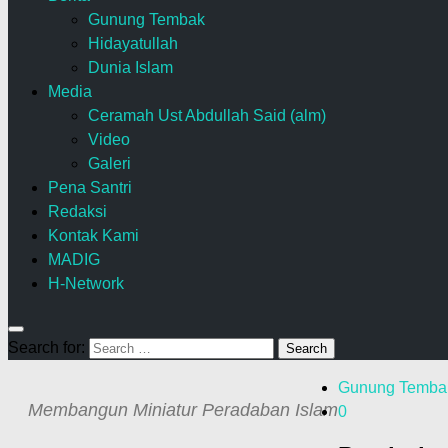
Gunung Tembak
Hidayatullah
Dunia Islam
Media
Ceramah Ust Abdullah Said (alm)
Video
Galeri
Pena Santri
Redaksi
Kontak Kami
MADIG
H-Network
Search for:
Gunung Temba
Membangun Miniatur Peradaban Islam
0