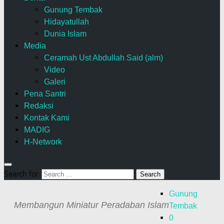
Gunung Tembak
Hidayatullah
Dunia Islam
Media
Ceramah Ust Abdullah Said (alm)
Video
Galeri
Pena Santri
Redaksi
Kontak Kami
MADIG
H-Network
Search for:
Gunung
Membangun Miniatur Peradaban Islam
Tembak
0