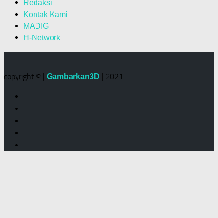
Redaksi
Kontak Kami
MADIG
H-Network
copyright © |
| 2021
Gambarkan3D