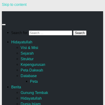
Skip to content
Search for:
Hidayatullah
Visi & Misi
Sejarah
Struktur
Kepengurusan
Peta Dakwah
Database
Peta
Berita
Gunung Tembak
Hidayatullah
Dunia Islam