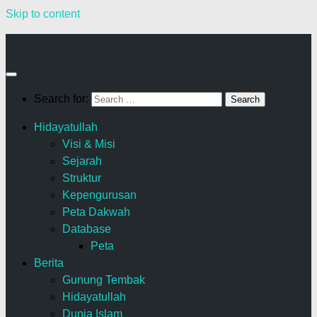
Skip to content
Search for:
Hidayatullah
Visi & Misi
Sejarah
Struktur
Kepengurusan
Peta Dakwah
Database
Peta
Berita
Gunung Tembak
Hidayatullah
Dunia Islam