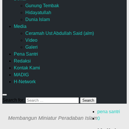
Gunung Tembak
Hidayatullah
Dunia Islam
Media
Ceramah Ust Abdullah Said (alm)
Video
Galeri
Pena Santri
Redaksi
Kontak Kami
MADIG
H-Network
Search for:
pena santri
Membangun Miniatur Peradaban Islam
0