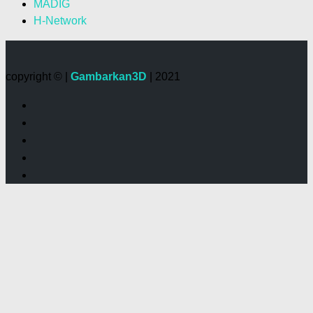
MADIG
H-Network
copyright © |
Gambarkan3D
| 2021