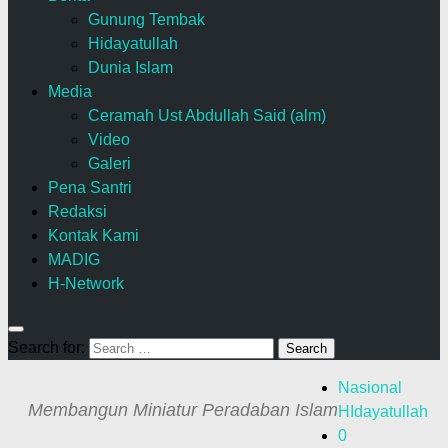
Gunung Tembak
Hidayatullah
Dunia Islam
Media
Ceramah Ust Abdullah Said (alm)
Video
Galeri
Pena Santri
Redaksi
Kontak Kami
MADIG
H-Network
Search for:
Nasional
Membangun Miniatur Peradaban Islam
HIdayatullah
0