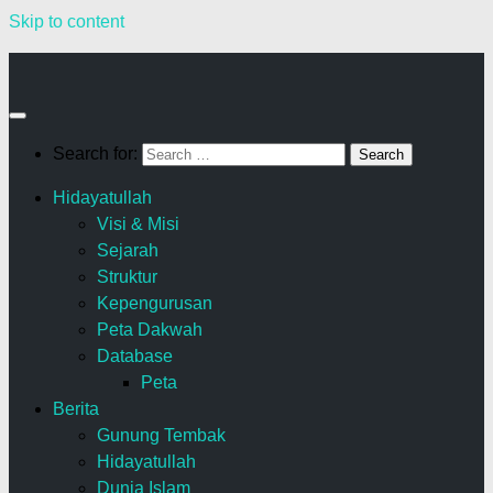
Skip to content
Search for:
Hidayatullah
Visi & Misi
Sejarah
Struktur
Kepengurusan
Peta Dakwah
Database
Peta
Berita
Gunung Tembak
Hidayatullah
Dunia Islam