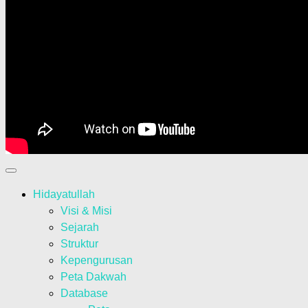
Hidayatullah
Visi & Misi
Sejarah
Struktur
Kepengurusan
Peta Dakwah
Database