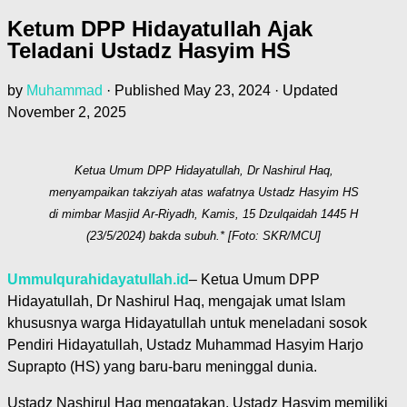
Ketum DPP Hidayatullah Ajak
Teladani Ustadz Hasyim HS
by
Muhammad
· Published
May 23, 2024
· Updated
November 2, 2025
Ketua Umum DPP Hidayatullah, Dr Nashirul Haq,
menyampaikan takziyah atas wafatnya Ustadz Hasyim HS
di mimbar Masjid Ar-Riyadh, Kamis, 15 Dzulqaidah 1445 H
(23/5/2024) bakda subuh.* [Foto: SKR/MCU]
Ummulqurahidayatullah.id
– Ketua Umum DPP
Hidayatullah, Dr Nashirul Haq, mengajak umat Islam
khususnya warga Hidayatullah untuk meneladani sosok
Pendiri Hidayatullah, Ustadz Muhammad Hasyim Harjo
Suprapto (HS) yang baru-baru meninggal dunia.
Ustadz Nashirul Haq mengatakan, Ustadz Hasyim memiliki