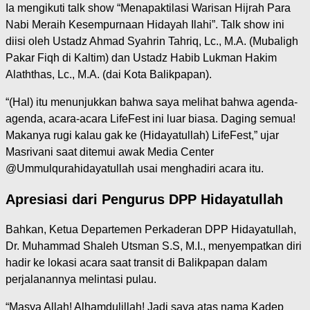
Ia mengikuti talk show “Menapaktilasi Warisan Hijrah Para
Nabi Meraih Kesempurnaan Hidayah Ilahi”. Talk show ini
diisi oleh Ustadz Ahmad Syahrin Tahriq, Lc., M.A. (Mubaligh
Pakar Fiqh di Kaltim) dan Ustadz Habib Lukman Hakim
Alaththas, Lc., M.A. (dai Kota Balikpapan).
“(Hal) itu menunjukkan bahwa saya melihat bahwa agenda-
agenda, acara-acara LifeFest ini luar biasa. Daging semua!
Makanya rugi kalau gak ke (Hidayatullah) LifeFest,” ujar
Masrivani saat ditemui awak Media Center
@Ummulqurahidayatullah usai menghadiri acara itu.
Apresiasi dari Pengurus DPP Hidayatullah
Bahkan, Ketua Departemen Perkaderan DPP Hidayatullah,
Dr. Muhammad Shaleh Utsman S.S, M.I., menyempatkan diri
hadir ke lokasi acara saat transit di Balikpapan dalam
perjalanannya melintasi pulau.
“Masya Allah! Alhamdulillah! Jadi saya atas nama Kadep