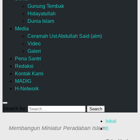
Gunung Tembak
Hidayatullah
Dunia Islam
Media
Ceramah Ust Abdullah Said (alm)
Video
Galeri
Pena Santri
Redaksi
Kontak Kami
MADIG
H-Network
Search for:
lokal
Membangun Miniatur Peradaban Islam
0