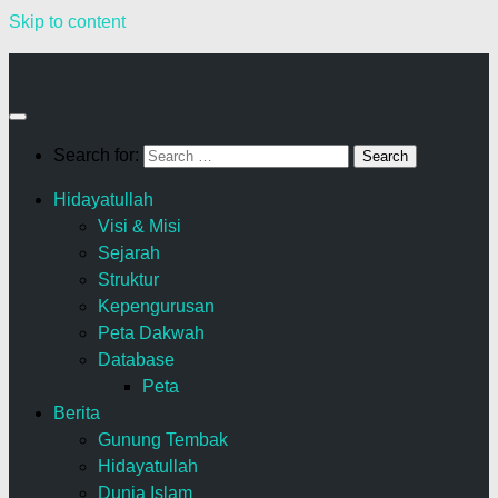
Skip to content
Search for:
Hidayatullah
Visi & Misi
Sejarah
Struktur
Kepengurusan
Peta Dakwah
Database
Peta
Berita
Gunung Tembak
Hidayatullah
Dunia Islam