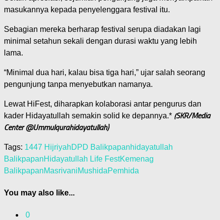
masukannya kepada penyelenggara festival itu.
Sebagian mereka berharap festival serupa diadakan lagi
minimal setahun sekali dengan durasi waktu yang lebih
lama.
“Minimal dua hari, kalau bisa tiga hari,” ujar salah seorang
pengunjung tanpa menyebutkan namanya.
Lewat HiFest, diharapkan kolaborasi antar pengurus dan
(SKR/Media
kader Hidayatullah semakin solid ke depannya.*
Center @Ummulqurahidayatullah)
Tags:
1447 Hijriyah
DPD Balikpapan
hidayatullah
Balikpapan
Hidayatullah Life Fest
Kemenag
Balikpapan
Masrivani
Mushida
Pemhida
You may also like...
0