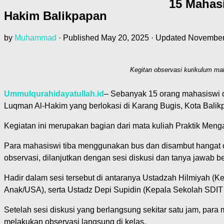
15 Mahas
Hakim Balikpapan
by
Muhammad
· Published
May 20, 2025
· Updated
November
Kegitan observasi kurikulum ma
Ummulqurahidayatullah.id
– Sebanyak 15 orang mahasiswi da
Luqman Al-Hakim yang berlokasi di Karang Bugis, Kota Balik
Kegiatan ini merupakan bagian dari mata kuliah Praktik Me
Para mahasiswi tiba menggunakan bus dan disambut hangat o
observasi, dilanjutkan dengan sesi diskusi dan tanya jawab b
Hadir dalam sesi tersebut di antaranya Ustadzah Hilmiyah (K
Anak/USA), serta Ustadz Depi Supidin (Kepala Sekolah SDIT 
Setelah sesi diskusi yang berlangsung sekitar satu jam, para 
melakukan observasi langsung di kelas.