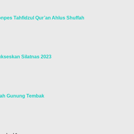
npes Tahfidzul Qur’an Ahlus Shuffah
ukseskan Silatnas 2023
ullah Gunung Tembak