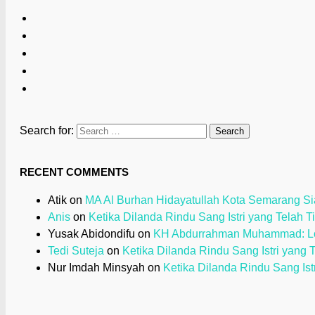
Search for:
RECENT COMMENTS
Atik
on
MA Al Burhan Hidayatullah Kota Semarang Sia
Anis
on
Ketika Dilanda Rindu Sang Istri yang Telah T
Yusak Abidondifu
on
KH Abdurrahman Muhammad: Loy
Tedi Suteja
on
Ketika Dilanda Rindu Sang Istri yang 
Nur Imdah Minsyah
on
Ketika Dilanda Rindu Sang Ist