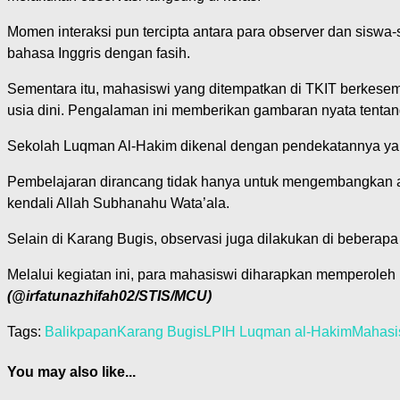
Momen interaksi pun tercipta antara para observer dan siswa
bahasa Inggris dengan fasih.
Sementara itu, mahasiswi yang ditempatkan di TKIT berkesem
usia dini. Pengalaman ini memberikan gambaran nyata tenta
Sekolah Luqman Al-Hakim dikenal dengan pendekatannya yang m
Pembelajaran dirancang tidak hanya untuk mengembangkan as
kendali Allah Subhanahu Wata’ala.
Selain di Karang Bugis, observasi juga dilakukan di beberap
Melalui kegiatan ini, para mahasiswi diharapkan memperoleh
(@irfatunazhifah02/STIS/MCU)
Tags:
Balikpapan
Karang Bugis
LPIH Luqman al-Hakim
Mahasi
You may also like...