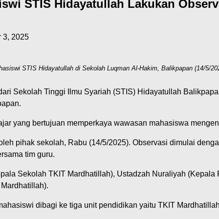
iswi STIS Hidayatullah Lakukan Observ
 3, 2025
hasiswi STIS Hidayatullah di Sekolah Luqman Al-Hakim, Balikpapan (14/5/20
ri Sekolah Tinggi Ilmu Syariah (STIS) Hidayatullah Balikpap
papan.
ngajar yang bertujuan memperkaya wawasan mahasiswa mengena
leh pihak sekolah, Rabu (14/5/2025). Observasi dimulai deng
ersama tim guru.
epala Sekolah TKIT Mardhatillah), Ustadzah Nuraliyah (Kepala 
Mardhatillah).
mahasiswi dibagi ke tiga unit pendidikan yaitu TKIT Mardhatilla